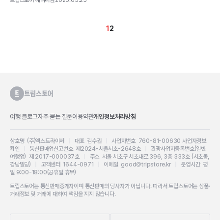
1
2
여행 블로그
자주 묻는 질문
이용약관
개인정보처리방침
상호명 (주)엑스트라이버
|
대표 김수권
|
사업자번호 760-81-00630
사업자정보
확인
|
통신판매업신고번호 제2024-서울서초-2648호
|
관광사업자등록번호(일반
여행업) 제 2017-000037호
|
주소 서울 서초구 서초대로 396, 3층 333호 (서초동,
강남빌딩)
|
고객센터 1644-0971
|
이메일 good@tripstore.kr
|
운영시간 평
일 9:00-18:00(공휴일 휴무)
트립스토어는 통신판매중개자이며 통신판매의 당사자가 아닙니다. 따라서 트립스토어는 상품·
거래정보 및 거래에 대하여 책임을 지지 않습니다.