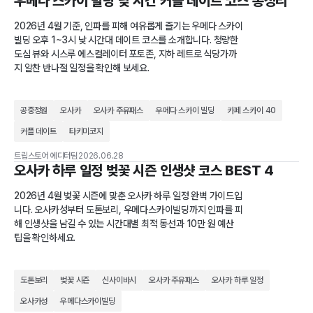
우메다 스카이 빌딩 낮 시간 커플 데이트 코스 총정리
2026년 4월 기준, 인파를 피해 여유롭게 즐기는 우메다 스카이
빌딩 오후 1~3시 낮 시간대 데이트 코스를 소개합니다. 청량한
도심 뷰와 시스루 에스컬레이터 포토존, 지하 레트로 식당가까
지 알찬 반나절 일정을 확인해 보세요.
공중정원
오사카
오사카 주유패스
우메다 스카이 빌딩
카페 스카이 40
커플 데이트
타키미코지
트립스토어 에디터팀
2026.06.28
오사카 하루 일정 벚꽃 시즌 인생샷 코스 BEST 4
2026년 4월 벚꽃 시즌에 맞춘 오사카 하루 일정 완벽 가이드입
니다. 오사카성부터 도톤보리, 우메다스카이빌딩까지 인파를 피
해 인생샷을 남길 수 있는 시간대별 최적 동선과 10만 원 예산
팁을 확인하세요.
도톤보리
벚꽃 시즌
신사이바시
오사카 주유패스
오사카 하루 일정
오사카성
우메다스카이빌딩