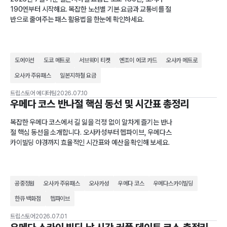
190엔부터 시작해요. 복잡한 노선별 기본 요금과 교통비를 절
반으로 줄여주는 패스 활용법을 한눈에 확인하세요.
도에이선
도쿄 메트로
서브웨이 티켓
엔조이 에코 카드
오사카 메트로
오사카 주유패스
일본지하철 요금
트립스토어 에디터팀
2026.07.10
우메다 코스 반나절 핵심 동선 및 시간표 총정리
복잡한 우메다 코스에서 길 잃을 걱정 없이 알차게 즐기는 반나
절 핵심 동선을 소개합니다. 오사카성부터 헵파이브, 우메다스
카이빌딩 야경까지 효율적인 시간표와 예산을 확인해 보세요.
공중정원
오사카 주유패스
오사카성
우메다 코스
우메다스카이빌딩
한큐 백화점
헵파이브
트립스토어
2026.07.01