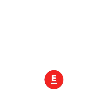
앱 전용 쿠폰팩 받고
더 저렴하게 여행가세요 →
핫한 혜택으로 쿨하게 떠나자!
푸꾸옥 5성급 숙박권이 0원!
트립스토어 썸머 핫세일 →
여름맞이 럭키드로우 →
실시간 인기 여행지
푸꾸옥
나트랑
-
-
1
2
베트남
베트남
다낭
오사카
1
1
3
4