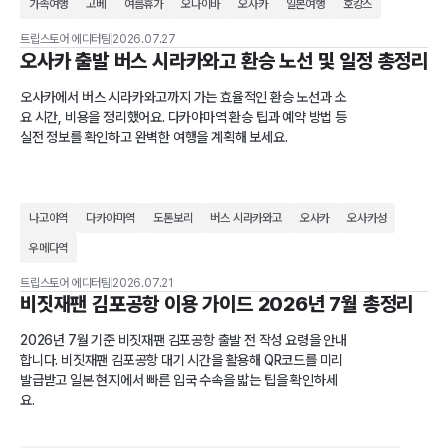
가족여행
고베
여름휴가
오다이바
오사카
일본여행
호캉스
트립스토어 에디터팀
2026.07.27
오사카 출발 버스 시라카와고 환승 노선 및 일정 총정리
오사카에서 버스 시라카와고까지 가는 효율적인 환승 노선과 소
요 시간, 비용을 정리했어요. 다카야마역 환승 팁과 예약 방법 등
실전 정보를 확인하고 완벽한 여행을 계획해 보세요.
나고야역
다카야마역
도톤보리
버스 시라카와고
오사카
오사카성
우메다역
트립스토어 에디터팀
2026.07.21
비짓재팬 김포공항 이용 가이드 2026년 7월 총정리
2026년 7월 기준 비짓재팬 김포공항 출발 전 작성 요령을 안내
합니다. 비짓재팬 김포공항 대기 시간을 활용해 QR코드를 미리
발급받고 일본 현지에서 빠른 입국 수속을 밟는 팁을 확인하세
요.