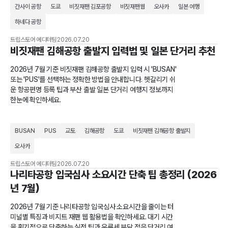
간사이 공항
도쿄
비짓재팬 김포공항
비짓재팬웹
오사카
일본 여행
하네다 공항
트립스토어 에디터팀
2026.07.20
비짓재팬 김해공항 출발지 입력법 및 일본 단거리 추천
2026년 7월 기준 비짓재팬 김해공항 출발지 입력 시 'BUSAN'
또는 'PUS'를 선택하는 정확한 방법을 안내합니다. 헷갈리기 쉬
운 항공편명 등록 팁과 부산 출발 일본 단거리 여행지 정보까지
한눈에 확인하세요.
BUSAN
PUS
교토
김해공항
도쿄
비짓재팬 김해공항 출발지
오사카
트립스토어 에디터팀
2026.07.20
나리타공항 입국심사 소요시간 단축 팁 총정리 (2026
년 7월)
2026년 7월 기준 나리타공항 입국심사 소요시간을 줄이는 터
미널별 특징과 비지트 재팬 웹 활용법을 확인하세요. 대기 시간
을 획기적으로 단축하는 실전 팁과 유류세 부담 적은 단거리 여