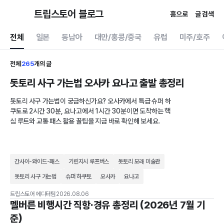
트립스토어 블로그
홈으로
글 검색
전체
일본
동남아
대만/홍콩/중국
유럽
미주/호주
전체
265
개의 글
돗토리 사구 가는법 오사카 요나고 출발 총정리
돗토리 사구 가는법이 궁금하신가요? 오사카에서 특급 슈퍼 하
쿠토로 2시간 30분, 요나고에서 1시간 30분이면 도착하는 핵
심 루트와 교통 패스 활용 꿀팁을 지금 바로 확인해 보세요.
간사이-와이드-패스
기린지시 루프버스
돗토리 모래 미술관
돗토리 사구 가는법
슈퍼 하쿠토
오사카
요나고
트립스토어 에디터팀
2026.08.06
멜버른 비행시간 직항·경유 총정리 (2026년 7월 기
준)