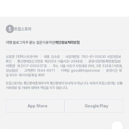
여행 블로그
자주 묻는 질문
이용약관
개인정보처리방침
상호명 (주)엑스트라이버
|
대표 김수권
|
사업자번호 760-81-00630
사업자정보
확인
|
통신판매업신고번호 제2024-서울서초-2648호
|
관광사업자등록번호(일반
여행업) 제 2017-000037호
|
주소 서울 서초구 서초대로 396, 3층 333호 (서초동,
강남빌딩)
|
고객센터 1644-0971
|
이메일 good@tripstore.kr
|
운영시간 평
일 9:00-18:00(공휴일 휴무)
트립스토어는 통신판매중개자이며 통신판매의 당사자가 아닙니다. 따라서 트립스토어는 상품·
거래정보 및 거래에 대하여 책임을 지지 않습니다.
App Store
Google Play