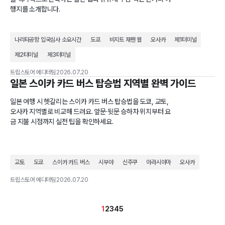
행지를 소개합니다.
나리타공항 입국심사 소요시간
도쿄
비지트 재팬 웹
오사카
제1터미널
제2터미널
제3터미널
트립스토어 에디터팀
2026.07.20
일본 스이카 카드 버스 탑승법 지역별 완벽 가이드
일본 여행 시 헷갈리는 스이카 카드 버스 탑승법을 도쿄, 교토,
오사카 지역별로 비교해 드려요. 앞문·뒷문 승하차 위치부터 요
금 지불 시점까지 실전 팁을 확인하세요.
교토
도쿄
스이카 카드 버스
시부야
신주쿠
아라시야마
오사카
트립스토어 에디터팀
2026.07.20
1
2
3
4
5