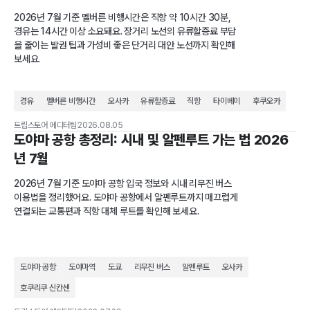
2026년 7월 기준 멜버른 비행시간은 직항 약 10시간 30분,
경유는 14시간 이상 소요돼요. 장거리 노선의 유류할증료 부담
을 줄이는 발권 팁과 가성비 좋은 단거리 대안 노선까지 확인해
보세요.
경유
멜버른 비행시간
오사카
유류할증료
직항
타이베이
후쿠오카
트립스토어 에디터팀
2026.08.05
도야마 공항 총정리: 시내 및 알펜루트 가는 법 2026
년 7월
2026년 7월 기준 도야마 공항 입국 정보와 시내 리무진 버스
이용법을 정리했어요. 도야마 공항에서 알펜루트까지 매끄럽게
연결되는 교통편과 직항 대체 루트를 확인해 보세요.
도야마 공항
도야마역
도쿄
리무진 버스
알펜루트
오사카
호쿠리쿠 신칸센