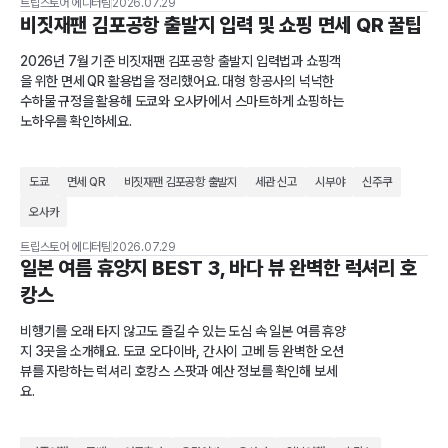
트립스토어 에디터팀
2026.07.29
비짓재팬 김포공항 출발지 입력 및 쇼핑 면세 QR 꿀팁
2026년 7월 기준 비짓재팬 김포공항 출발지 입력법과 쇼핑객
을 위한 면세 QR 활용법을 정리했어요. 대형 항공사의 넉넉한
수하물 규정을 활용해 도쿄와 오사카에서 스마트하게 쇼핑하는
노하우를 확인하세요.
도쿄
면세 QR
비짓재팬 김포공항 출발지
세관 신고
시부야
신주쿠
오사카
트립스토어 에디터팀
2026.07.29
일본 여름 휴양지 BEST 3, 바다 뷰 완벽한 럭셔리 호
캉스
비행기를 오래 타지 않고도 즐길 수 있는 도심 속 일본 여름 휴양
지 3곳을 소개해요. 도쿄 오다이바, 간사이 고베 등 완벽한 오션
뷰를 자랑하는 럭셔리 호캉스 스팟과 예산 정보를 확인해 보세
요.