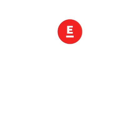
하나요?
추가비용
항공
Q.
출발이 확정된 상품을 어떻게 확인할 수 있나요?
확정
최소출발인원
여행사
상품
Q.
앱 설치 및 쿠폰 할인 적용은 어떻게 하나요?
트립스토어
쿠폰
할인
로그인
예약확인
할인/혜택
궁금증을 해결하지 못하셨나요?
언제든 빨리 답변드릴게요!
채팅 상담하기