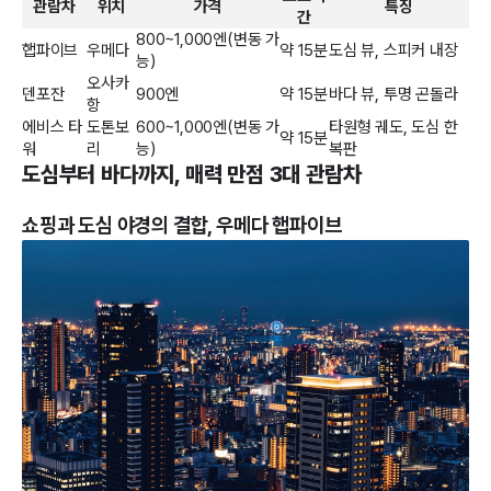
관람차
위치
가격
특징
간
800~1,000엔(변동 가
햅파이브
우메다
약 15분
도심 뷰, 스피커 내장
능)
오사카
덴포잔
900엔
약 15분
바다 뷰, 투명 곤돌라
항
에비스 타
도톤보
600~1,000엔(변동 가
타원형 궤도, 도심 한
약 15분
워
리
능)
복판
도심부터 바다까지, 매력 만점 3대 관람차
쇼핑과 도심 야경의 결합, 우메다 햅파이브