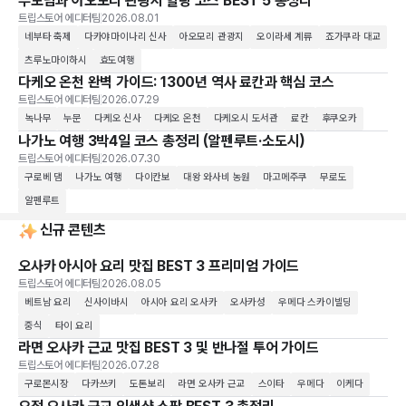
부모님과 아오모리 관광지 힐링 코스 BEST 5 총정리
트립스토어 에디터팀
2026.08.01
네부타 축제
다카야마이나리 신사
아오모리 관광지
오이라세 계류
죠가쿠라 대교
츠루노마이하시
효도여행
다케오 온천 완벽 가이드: 1300년 역사 료칸과 핵심 코스
트립스토어 에디터팀
2026.07.29
녹나무
누문
다케오 신사
다케오 온천
다케오시 도서관
료칸
후쿠오카
나가노 여행 3박4일 코스 총정리 (알펜루트·소도시)
트립스토어 에디터팀
2026.07.30
구로베 댐
나가노 여행
다이칸보
대왕 와사비 농원
마고메주쿠
무로도
알펜루트
신규 콘텐츠
오사카 아시아 요리 맛집 BEST 3 프리미엄 가이드
트립스토어 에디터팀
2026.08.05
베트남 요리
신사이바시
아시아 요리 오사카
오사카성
우메다 스카이빌딩
중식
타이 요리
라면 오사카 근교 맛집 BEST 3 및 반나절 투어 가이드
트립스토어 에디터팀
2026.07.28
구로몬시장
다카쓰키
도톤보리
라면 오사카 근교
스이타
우메다
이케다