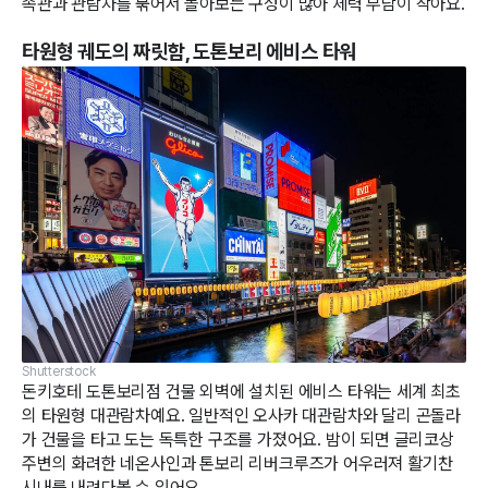
족관과 관람차를 묶어서 돌아보는 구성이 많아 체력 부담이 작아요.
타원형 궤도의 짜릿함, 도톤보리 에비스 타워
Shutterstock
돈키호테 도톤보리점 건물 외벽에 설치된 에비스 타워는 세계 최초
의 타원형 대관람차예요. 일반적인 오사카 대관람차와 달리 곤돌라
가 건물을 타고 도는 독특한 구조를 가졌어요. 밤이 되면 글리코상
주변의 화려한 네온사인과 톤보리 리버크루즈가 어우러져 활기찬
시내를 내려다볼 수 있어요.