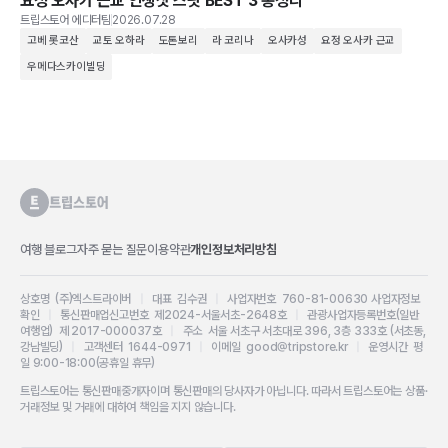
요정 오사카 근교 인생샷 스팟 BEST 3 총정리
트립스토어 에디터팀
2026.07.28
고베 롯코산
교토 오하라
도톤보리
라 코리나
오사카성
요정 오사카 근교
우메다스카이빌딩
여행 블로그
자주 묻는 질문
이용약관
개인정보처리방침
상호명 (주)엑스트라이버
|
대표 김수권
|
사업자번호 760-81-00630
사업자정보
확인
|
통신판매업신고번호 제2024-서울서초-2648호
|
관광사업자등록번호(일반
여행업) 제 2017-000037호
|
주소 서울 서초구 서초대로 396, 3층 333호 (서초동,
강남빌딩)
|
고객센터 1644-0971
|
이메일 good@tripstore.kr
|
운영시간 평
일 9:00-18:00(공휴일 휴무)
트립스토어는 통신판매중개자이며 통신판매의 당사자가 아닙니다. 따라서 트립스토어는 상품·
거래정보 및 거래에 대하여 책임을 지지 않습니다.