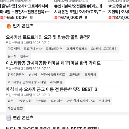
패키지
3박 4일
에어부산
패키지
2박 3일
티웨이항공
패키지
3박 4일
[출발확정] 오사카교토아라시야
●인기날짜/오전출발●[히노데
★오후출발 
마 4일 노면전차+천연온천욕+1
시내 온천 호텔] 오사카/교토/고베
3 연박] 오사
일자유
특가
655,000
원
3일_[팁포함/무제한 야식라멘
특가
679,000
원
천+주류 무제
특가
873,0
인
인
+주류]
택
인기 콘텐츠
오사카성 로드트레인 요금 및 탑승장 꿀팁 총정리
트립스토어 에디터팀
2026.07.12
가족 여행
도요쿠니 신사
모리노미야역
오사카 주유패스
오사카성 로드트레인
유모차
천수각
이스타항공 간사이공항 터미널 제1터미널 완벽 가이드
트립스토어 에디터팀
2026.07.20
간사이공항역
난바역
난카이 특급 라피트
도톤보리
오사카성
이스타항공 간사이공항 터미널
제1터미널
아침 식사 오사카 근교 이동 전 든든한 맛집 BEST 3
트립스토어 에디터팀
2026.07.13
교토
구로몬시장
도톤보리
모닝 세트
아침 식사 오사카 근교
우메다역
해산물 덮밥
연관 콘텐츠