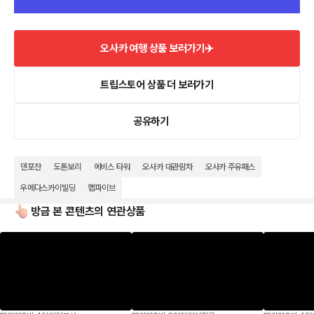
오사카 여행 상품 보러가기✈️
트립스토어 상품 더 보러가기
공유하기
덴포잔
도톤보리
에비스 타워
오사카 대관람차
오사카 주유패스
우메다스카이빌딩
햅파이브
방금 본 콘텐츠의 연관상품