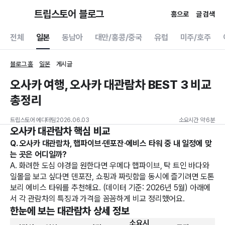
트립스토어 블로그
홈으로
글 검색
전체
일본
동남아
대만/홍콩/중국
유럽
미주/호주
블로그 홈
일본
게시글
오사카 여행, 오사카 대관람차 BEST 3 비교
총정리
트립스토어 에디터팀
2026.06.03
소요시간 약 6분
오사카 대관람차 핵심 비교
Q. 오사카 대관람차, 햅파이브·덴포잔·에비스 타워 중 내 일정에 맞
는 곳은 어디일까?
A. 화려한 도심 야경을 원한다면 우메다 햅파이브, 탁 트인 바다와
일몰을 보고 싶다면 덴포잔, 쇼핑과 짜릿함을 동시에 즐기려면 도톤
보리 에비스 타워를 추천해요. (데이터 기준: 2026년 5월) 아래에
서 각 관람차의 특징과 가격을 꼼꼼하게 비교 정리했어요.
한눈에 보는 대관람차 상세 정보
소요시