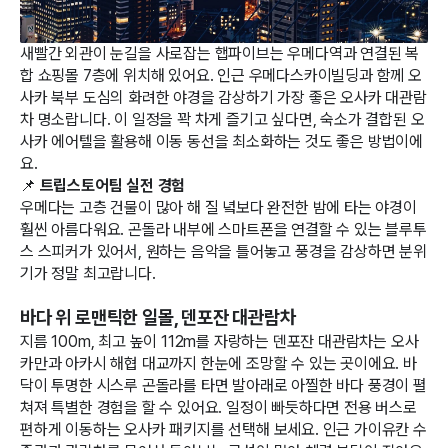
새빨간 외관이 눈길을 사로잡는 햅파이브는 우메다역과 연결된 복
합 쇼핑몰 7층에 위치해 있어요. 인근 우메다스카이빌딩과 함께 오
사카 북부 도심의 화려한 야경을 감상하기 가장 좋은 오사카 대관람
차 명소랍니다. 이 일정을 꽉 차게 즐기고 싶다면, 숙소가 결합된 오
사카 에어텔을 활용해 이동 동선을 최소화하는 것도 좋은 방법이에
요.
📌
트립스토어팀 실전 경험
우메다는 고층 건물이 많아 해 질 녘보다 완전한 밤에 타는 야경이
훨씬 아름다워요. 곤돌라 내부에 스마트폰을 연결할 수 있는 블루투
스 스피커가 있어서, 원하는 음악을 틀어놓고 풍경을 감상하면 분위
기가 정말 최고랍니다.
바다 위 로맨틱한 일몰, 덴포잔 대관람차
지름 100m, 최고 높이 112m를 자랑하는 덴포잔 대관람차는 오사
카만과 아카시 해협 대교까지 한눈에 조망할 수 있는 곳이에요. 바
닥이 투명한 시스루 곤돌라를 타면 발아래로 아찔한 바다 풍경이 펼
쳐져 특별한 경험을 할 수 있어요. 일정이 빠듯하다면 전용 버스로
편하게 이동하는 오사카 패키지를 선택해 보세요. 인근 가이유칸 수