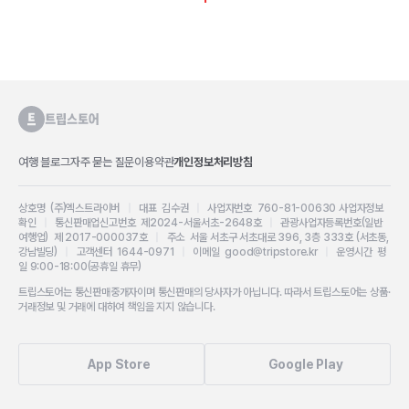
여행 블로그
자주 묻는 질문
이용약관
개인정보처리방침
상호명 (주)엑스트라이버
|
대표 김수권
|
사업자번호 760-81-00630
사업자정보
확인
|
통신판매업신고번호 제2024-서울서초-2648호
|
관광사업자등록번호(일반
여행업) 제 2017-000037호
|
주소 서울 서초구 서초대로 396, 3층 333호 (서초동,
강남빌딩)
|
고객센터 1644-0971
|
이메일 good@tripstore.kr
|
운영시간 평
일 9:00-18:00(공휴일 휴무)
트립스토어는 통신판매중개자이며 통신판매의 당사자가 아닙니다. 따라서 트립스토어는 상품·
거래정보 및 거래에 대하여 책임을 지지 않습니다.
App Store
Google Play