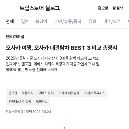
트립스토어 블로그
홈으로
글 검색
전체
일본
동남아
대만/홍콩/중국
유럽
미주/호주
전체
1
개의 글
오사카 여행, 오사카 대관람차 BEST 3 비교 총정리
2026년 5월 기준 오사카 대관람차 3곳을 완벽 비교해 드려요.
햅파이브, 덴포잔, 에비스 타워의 특징과 가격을 확인하고 내 일
정에 딱 맞는 명소를 선택해 보세요.
덴포잔
도톤보리
에비스 타워
오사카 대관람차
오사카 주유패스
우메다스카이빌딩
햅파이브
트립스토어 에디터팀
2026.06.03
1