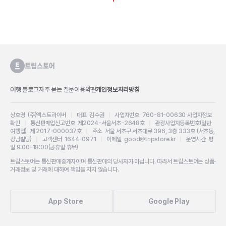
여행 블로그
자주 묻는 질문
이용약관
개인정보처리방침
상호명 (주)엑스트라이버
|
대표 김수권
|
사업자번호 760-81-00630
사업자정보
확인
|
통신판매업신고번호 제2024-서울서초-2648호
|
관광사업자등록번호(일반
여행업) 제 2017-000037호
|
주소 서울 서초구 서초대로 396, 3층 333호 (서초동,
강남빌딩)
|
고객센터 1644-0971
|
이메일 good@tripstore.kr
|
운영시간 평
일 9:00-18:00(공휴일 휴무)
트립스토어는 통신판매중개자이며 통신판매의 당사자가 아닙니다. 따라서 트립스토어는 상품·
거래정보 및 거래에 대하여 책임을 지지 않습니다.
App Store
Google Play