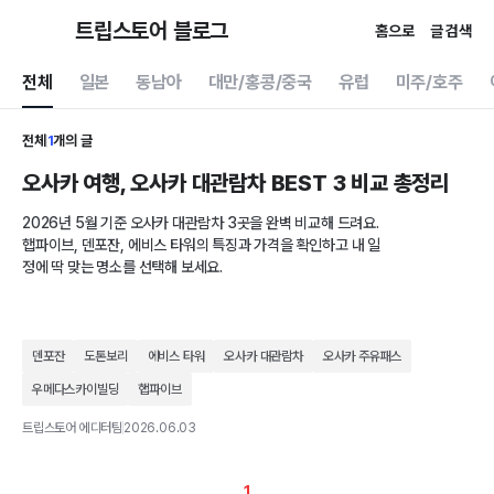
트립스토어 블로그
홈으로
글 검색
전체
일본
동남아
대만/홍콩/중국
유럽
미주/호주
전체
1
개의 글
오사카 여행, 오사카 대관람차 BEST 3 비교 총정리
2026년 5월 기준 오사카 대관람차 3곳을 완벽 비교해 드려요.
햅파이브, 덴포잔, 에비스 타워의 특징과 가격을 확인하고 내 일
정에 딱 맞는 명소를 선택해 보세요.
덴포잔
도톤보리
에비스 타워
오사카 대관람차
오사카 주유패스
우메다스카이빌딩
햅파이브
트립스토어 에디터팀
2026.06.03
1