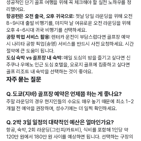
성공적인 단기 골프 여행을 위해 꼭 체크해야 할 실전 노하우를 정
리했어요.
항공편은 오전 출국, 오후 귀국으로:
첫날 당일 라운딩을 위해 오전
8~9시대 출발 비행기를, 마지막 날 여유로운 오전 라운딩을 위해
오후 4~6시대 귀국 비행기를 선택하세요.
공항 픽업 서비스 활용:
렌터카 운전이 부담스럽다면 골프장 예약
시 나리타 공항 픽업(송영) 서비스를 반드시 사전 요청하세요. 시간
절약에 큰 도움이 됩니다.
도심 숙박 vs 골프장 내 숙박:
매일 도심의 밤을 즐기고 싶다면 신
주쿠나 우에노 인근 도심 호텔을, 오로지 골프에 집중하고 싶다면
골프 리조트 내 숙박을 선택하는 것이 좋아요.
자주 묻는 질문
Q. 도쿄(지바) 골프장 예약은 언제쯤 하는 게 좋나요?
주말 라운딩의 경우 현지인들의 수요도 매우 높기 때문에 최소 1~2
개월 전 예약을 권장하며, 성수기에는 더 일찍 확인하세요.
Q. 2박 3일 일정의 대략적인 예산은 얼마인가요?
항공, 숙박, 2회 라운딩(그린피/카트비), 식비를 포함해 1인당 약
120만 원에서 180만 원 사이를 예상하면 됩니다. 선택하는 구장의