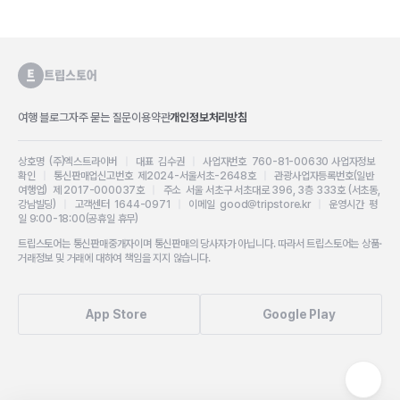
여행 블로그
자주 묻는 질문
이용약관
개인정보처리방침
상호명 (주)엑스트라이버
|
대표 김수권
|
사업자번호 760-81-00630
사업자정보
확인
|
통신판매업신고번호 제2024-서울서초-2648호
|
관광사업자등록번호(일반
여행업) 제 2017-000037호
|
주소 서울 서초구 서초대로 396, 3층 333호 (서초동,
강남빌딩)
|
고객센터 1644-0971
|
이메일 good@tripstore.kr
|
운영시간 평
일 9:00-18:00(공휴일 휴무)
트립스토어는 통신판매중개자이며 통신판매의 당사자가 아닙니다. 따라서 트립스토어는 상품·
거래정보 및 거래에 대하여 책임을 지지 않습니다.
App Store
Google Play