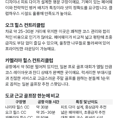
디자이너 피트 다이가 설계한 명문 구장이에요. 기복이 있는 페어웨
이와 전략적인 벙커 배치가 특징이라 샷의 정확도를 요구합니다. 클
럽하우스 시설도 훌륭해 만족도가 높아요.
오크 힐스 컨트리클럽
차로 약 25~30분 거리에 위치한 이곳은 쾌적한 코스 관리와 합리
적인 비용으로 인기가 많아요. 페어웨이가 비교적 넓고 평탄해 초중
급자도 부담 없이 즐길 수 있으며, 울창한 나무들로 둘러싸여 있어
프라이빗한 라운딩이 가능해요.
카멜리아 힐스 컨트리클럽
공항에서 약 50분 떨어져 있지만, 일본 프로 골프 대회가 열릴 만큼
코스 레이아웃과 잔디 상태가 완벽한 곳이에요. 럭셔리한 부대시설
과 친절한 서비스로 고급스러운 주말 골프를 원하는 분들께 1순위
로 꼽히는 일본 골프장 추천 스팟입니다.
도쿄 근교 골프장 한눈에 비교
구장명
공항 이동 시간
특징 및 난이도
나리타 힐스 CC
약 30분
피트 다이 설계, 중상급자 추천
오크 힐스 CC
약 25~30분
넓은 페어웨이, 초중급자 추천
카멜리아 힐스 CC
약 50분
대회 개최 코스, 럭셔리 시설