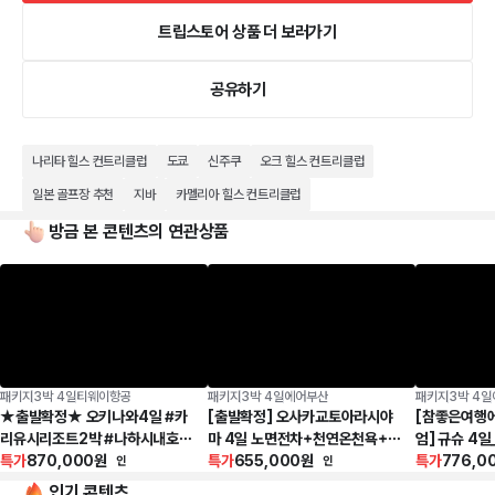
트립스토어 상품 더 보러가기
공유하기
나리타 힐스 컨트리클럽
도쿄
신주쿠
오크 힐스 컨트리클럽
일본 골프장 추천
지바
카멜리아 힐스 컨트리클럽
방금 본 콘텐츠의 연관상품
패키지
3박 4일
티웨이항공
패키지
3박 4일
에어부산
패키지
3박 4일
★출발확정★ 오키나와4일 #카
[출발확정] 오사카교토아라시야
[참좋은여행
리유시리조트2박 #나하시내호텔
마 4일 노면전차+천연온천욕+1
엄] 규슈 4
#토반야끼정식 #오키나와월드 #
특가
870,000
원
일자유
특가
655,000
원
+아마쿠사 카
특가
776,0
인
인
키즈존 #1일자유
인기 콘텐츠