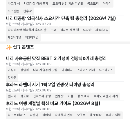
나고야 성
나고야성 여름 축제
도요타 산업 기술 기념관
봉오도리
야타이
오스칸논
천수각
나리타공항 입국심사 소요시간 단축 팁 총정리 (2026년 7월)
트립스토어 에디터팀
2026.07.20
나리타공항 입국심사 소요시간
도쿄
비지트 재팬 웹
오사카
제1터미널
제2터미널
제3터미널
신규 콘텐츠
나라 사슴공원 맛집 BEST 3 가성비 경양식&카레 총정리
트립스토어 에디터팀
2026.08.09
가성비
경양식
나라 사슴공원 맛집
나라마치
스파이스 카레
오므라이스
킷사텐
후라노 라벤더 시기 1박 2일 인생샷 타이밍 총정리
트립스토어 에디터팀
2026.08.09
렌터카
삿포로
신치토세 공항
인생샷
커플
팜 토미타
후라노 라벤더 시기
후라노 여행 계절별 핵심 비교 가이드 (2026년 8월)
트립스토어 에디터팀
2026.08.09
닝구르 테라스
라벤더
비에이
사계채의 언덕
삿포로
팜 토미타
후라노 여행