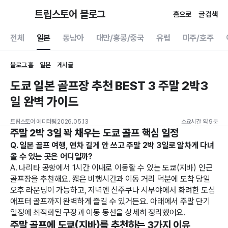
트립스토어 블로그
홈으로
글 검색
전체
일본
동남아
대만/홍콩/중국
유럽
미주/호주
블로그 홈
일본
게시글
도쿄 일본 골프장 추천 BEST 3 주말 2박3
일 완벽 가이드
트립스토어 에디터팀
2026.05.13
소요시간 약 9분
주말 2박 3일 꽉 채우는 도쿄 골프 핵심 일정
Q. 일본 골프 여행, 연차 길게 안 쓰고 주말 2박 3일로 알차게 다녀
올 수 있는 곳은 어디일까?
A. 나리타 공항에서 1시간 이내로 이동할 수 있는 도쿄(지바) 인근
골프장을 추천해요. 짧은 비행시간과 이동 거리 덕분에 도착 당일
오후 라운딩이 가능하고, 저녁엔 신주쿠나 시부야에서 화려한 도심
애프터 골프까지 완벽하게 즐길 수 있거든요. 아래에서 주말 단기
일정에 최적화된 구장과 이동 동선을 상세히 정리했어요.
주말 골프에 도쿄(지바)를 추천하는 3가지 이유