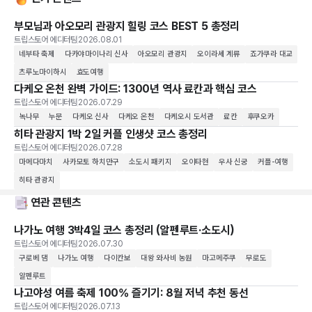
부모님과 아오모리 관광지 힐링 코스 BEST 5 총정리
트립스토어 에디터팀
2026.08.01
네부타 축제
다카야마이나리 신사
아오모리 관광지
오이라세 계류
죠가쿠라 대교
츠루노마이하시
효도여행
다케오 온천 완벽 가이드: 1300년 역사 료칸과 핵심 코스
트립스토어 에디터팀
2026.07.29
녹나무
누문
다케오 신사
다케오 온천
다케오시 도서관
료칸
후쿠오카
히타 관광지 1박 2일 커플 인생샷 코스 총정리
트립스토어 에디터팀
2026.07.28
마메다마치
사카모토 하치만구
소도시 패키지
오이타현
우사 신궁
커플-여행
히타 관광지
연관 콘텐츠
나가노 여행 3박4일 코스 총정리 (알펜루트·소도시)
트립스토어 에디터팀
2026.07.30
구로베 댐
나가노 여행
다이칸보
대왕 와사비 농원
마고메주쿠
무로도
알펜루트
나고야성 여름 축제 100% 즐기기: 8월 저녁 추천 동선
트립스토어 에디터팀
2026.07.13