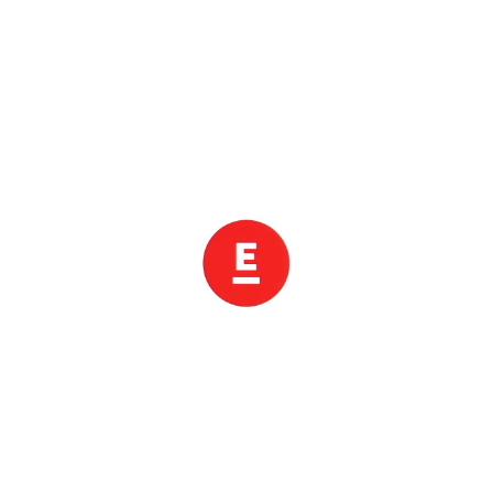
아오모리
대만·홍콩·중국
대만·홍콩·중국 전체
17개
중국
12개
홍콩·마카오
중국 전체
0개
2개
칭다오(청도)
0개
대만
3개
장가계
0개
대만 전체
0개
유럽
상하이(상해)
0개