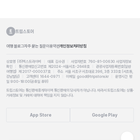
여행 블로그
자주 묻는 질문
이용약관
개인정보처리방침
상호명 (주)엑스트라이버
|
대표 김수권
|
사업자번호 760-81-00630
사업자정보
확인
|
통신판매업신고번호 제2024-서울서초-2648호
|
관광사업자등록번호(일반
여행업) 제 2017-000037호
|
주소 서울 서초구 서초대로 396, 3층 333호 (서초동,
강남빌딩)
|
고객센터 1644-0971
|
이메일 good@tripstore.kr
|
운영시간 평
일 9:00-18:00(공휴일 휴무)
트립스토어는 통신판매중개자이며 통신판매의 당사자가 아닙니다. 따라서 트립스토어는 상품·
거래정보 및 거래에 대하여 책임을 지지 않습니다.
App Store
Google Play