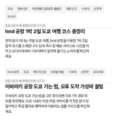
도쿄
면세 QR
비짓재팬 김포공항 출발지
세관 신고
시부야
신주쿠
오사카
트립스토어 에디터팀
2026.07.29
hnd 공항 1박 2일 도쿄 여행 코스 총정리
연차 없이 떠나는 주말 도쿄 여행, hnd 공항을 이용한 1박 2일
밀착 코스를 소개합니다. 입국 즉시 짐 배송 서비스로 시간을 아
끼고 오다이바부터 시부야까지 알차게 즐기는 노하우를 확인하
세요.
hnd 공항
도쿄
메이지신궁
수하물 배송
시부야
신주쿠
오다이바
트립스토어 에디터팀
2026.07.21
이바라키 공항 도쿄 가는 법, 오후 도착 가성비 꿀팁
이바라키 공항 도쿄 가는 법을 고민 중이라면 미토 1박 경유 루
트를 추천해요. 도쿄 시내의 비싼 주말 숙박비를 약 5만 원 이상
절약하고 특급 열차로 쾌적하게 이동하는 알뜰 가이드를 확인하
세요.