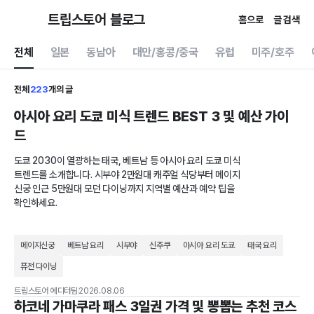
트립스토어 블로그
홈으로
글 검색
전체
일본
동남아
대만/홍콩/중국
유럽
미주/호주
전체
223
개의 글
아시아 요리 도쿄 미식 트렌드 BEST 3 및 예산 가이
드
도쿄 2030이 열광하는 태국, 베트남 등 아시아 요리 도쿄 미식
트렌드를 소개합니다. 시부야 2만원대 캐주얼 식당부터 메이지
신궁 인근 5만원대 모던 다이닝까지 지역별 예산과 예약 팁을
확인하세요.
메이지신궁
베트남 요리
시부야
신주쿠
아시아 요리 도쿄
태국 요리
퓨전 다이닝
트립스토어 에디터팀
2026.08.06
하코네 가마쿠라 패스 3일권 가격 및 뽕뽑는 추천 코스