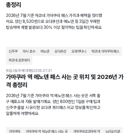
총정리
2026년 7월 기준 하코네 가마쿠라 패스 가격과 혜택을 정리했
어요. 성인 8,520엔으로 오다큐선과 에노덴 등 3일간 무제한
탑승하며 개별 발권보다 30% 이상 절약하는 팁을 확인하세요.
신주쿠
아시 호수
에노덴
오다큐선
오와쿠다니
하코네 가마쿠라 패스
하코네 로프웨이
트립스토어 에디터팀
2026.07.31
가마쿠라 역 에노덴 패스 사는 곳 위치 및 2026년 가
격 총정리
2026년 7월 기준 가마쿠라 역 에노덴 패스 사는 곳은 서쪽 출
구 매표소와 자동 발매기예요. 성인 800엔인 1일권 구매 팁과
신주쿠 출발 시 유리한 오다큐 프리패스 비교 정보를 확인하고
알뜰하게 여행하세요.
가마쿠라
가마쿠라 역 에노덴 패스 사는 곳
가마쿠라코코마에 역
노리오리쿤