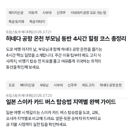
메이지신궁
미토역
시부야
신주쿠
이바라키 공항 도쿄 가는 법
특급 토키와
특급 히타치
트립스토어 에디터팀
2026.07.21
하네다 공항 온천 부모님 동반 4시간 힐링 코스 총정리
도쿄 여행 마지막 날, 부모님과 함께 하네다 공항 온천을 즐기는
4시간 핵심 일정을 소개합니다. 주간 이용 팁부터 에도 고지 식
사까지, 비행기 탑승 전 피로를 풀고 여유롭게 귀국하는 최적의
동선을 확인해 보세요.
도쿄
메이지신궁
부모님
시부야
신주쿠
에도 고지
하네다 공항 온천
트립스토어 에디터팀
2026.07.20
일본 스이카 카드 버스 탑승법 지역별 완벽 가이드
일본 여행 시 헷갈리는 스이카 카드 버스 탑승법을 도쿄, 교토,
오사카 지역별로 비교해 드려요. 앞문·뒷문 승하차 위치부터 요
금 지불 시점까지 실전 팁을 확인하세요.