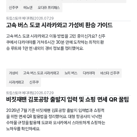
신주쿠
에노덴
오다큐 프리패스
트립스토어 에디터팀
2026.07.29
고속 버스 도쿄 시라카와고 가성비 환승 가이드
고속 버스 도쿄 시라카와고 이동 방법을 고민 중이신가요? 신주
쿠에서 다카야마를 거쳐 6시간 30분 만에 도착하는 최적의 환
승 루트와 1만 엔 내외의 경비 정보를 정리했어요.
가성비
고속 버스 도쿄 시라카와고
노히 버스
다카야마
바스타 신주쿠
시라카와고
신주쿠
트립스토어 에디터팀
2026.07.29
비짓재팬 김포공항 출발지 입력 및 쇼핑 면세 QR 꿀팁
2026년 7월 기준 비짓재팬 김포공항 출발지 입력법과 쇼핑객
을 위한 면세 QR 활용법을 정리했어요. 대형 항공사의 넉넉한
수하물 규정을 활용해 도쿄와 오사카에서 스마트하게 쇼핑하는
노하우를 확인하세요.