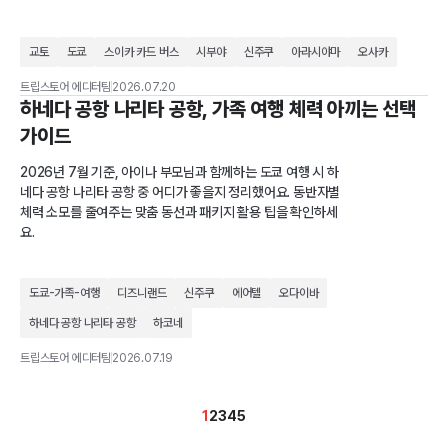
교토
도쿄
스이카 카드 버스
시부야
신주쿠
아라시야마
오사카
트립스토어 에디터팀
2026.07.20
하네다 공항 나리타 공항, 가족 여행 체력 아끼는 선택
가이드
2026년 7월 기준, 아이나 부모님과 함께하는 도쿄 여행 시 하
네다 공항 나리타 공항 중 어디가 좋을지 정리했어요. 동반자별
체력 소모를 줄여주는 맞춤 동선과 패키지 활용 팁을 확인하세
요.
도쿄-가족-여행
디즈니랜드
신주쿠
에어텔
오다이바
하네다 공항 나리타 공항
하코네
트립스토어 에디터팀
2026.07.19
1
2
3
4
5