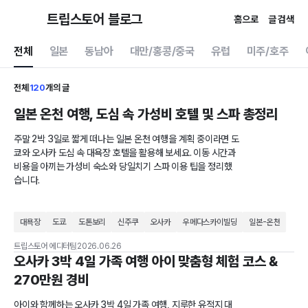
트립스토어 블로그
홈으로
글 검색
전체
일본
동남아
대만/홍콩/중국
유럽
미주/호주
전체
120
개의 글
일본 온천 여행, 도심 속 가성비 호텔 및 스파 총정리
주말 2박 3일로 짧게 떠나는 일본 온천 여행을 계획 중이라면 도
쿄와 오사카 도심 속 대욕장 호텔을 활용해 보세요. 이동 시간과
비용을 아끼는 가성비 숙소와 당일치기 스파 이용 팁을 정리했
습니다.
대욕장
도쿄
도톤보리
신주쿠
오사카
우메다스카이빌딩
일본-온천
트립스토어 에디터팀
2026.06.26
오사카 3박 4일 가족 여행 아이 맞춤형 체험 코스 &
270만원 경비
아이와 함께하는 오사카 3박 4일 가족 여행, 지루한 유적지 대