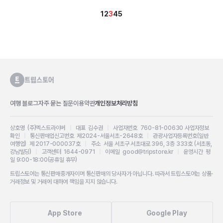
1
2
3
4
5
여행 블로그
자주 묻는 질문
이용약관
개인정보처리방침
상호명 (주)엑스트라이버
|
대표 김수권
|
사업자번호 760-81-00630
사업자정보
확인
|
통신판매업신고번호 제2024-서울서초-2648호
|
관광사업자등록번호(일반
여행업) 제 2017-000037호
|
주소 서울 서초구 서초대로 396, 3층 333호 (서초동,
강남빌딩)
|
고객센터 1644-0971
|
이메일 good@tripstore.kr
|
운영시간 평
일 9:00-18:00(공휴일 휴무)
트립스토어는 통신판매중개자이며 통신판매의 당사자가 아닙니다. 따라서 트립스토어는 상품·
거래정보 및 거래에 대하여 책임을 지지 않습니다.
App Store
Google Play