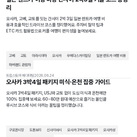
리
오사카, 고베, 교토를 잇는 간사이 2박 3일 일본 렌트카 여행 비
용과 효율적인 드라이브 코스를 정리했어요. 주차비 절약 팁과
ETC 카드 활용법으로 커플 여행의 편의성을 높여보세요.
고베
교토
아라시야마
오사카
우메다스카이빌딩
일본 렌트카 여행 비용
하버랜드 관람차
트립스토어 에디터팀
2026.06.24
오사카 3박4일 패키지 미식·온천 집중 가이드
오사카 3박4일 패키지, USJ와 교토 없이 도심 미식과 온천에만
100% 집중해 보세요. 60~80만 원대 예산으로 즐기는 올인클
루시브 코스와 식비 아끼는 꿀팁을 정리했습니다.
구로몬시장
도톤보리
신사이바시
오사카 3박4일 패키지
오사카성