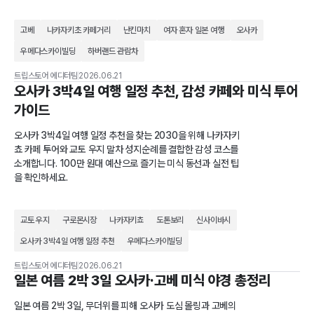
고베
나카자키초 카페거리
난킨마치
여자 혼자 일본 여행
오사카
우메다스카이빌딩
하버랜드 관람차
트립스토어 에디터팀
2026.06.21
오사카 3박4일 여행 일정 추천, 감성 카페와 미식 투어
가이드
오사카 3박4일 여행 일정 추천을 찾는 2030을 위해 나카자키
쵸 카페 투어와 교토 우지 말차 성지순례를 결합한 감성 코스를
소개합니다. 100만 원대 예산으로 즐기는 미식 동선과 실전 팁
을 확인하세요.
교토 우지
구로몬시장
나카자키쵸
도톤보리
신사이바시
오사카 3박4일 여행 일정 추천
우메다스카이빌딩
트립스토어 에디터팀
2026.06.21
일본 여름 2박 3일 오사카·고베 미식 야경 총정리
일본 여름 2박 3일, 무더위를 피해 오사카 도심 몰링과 고베의