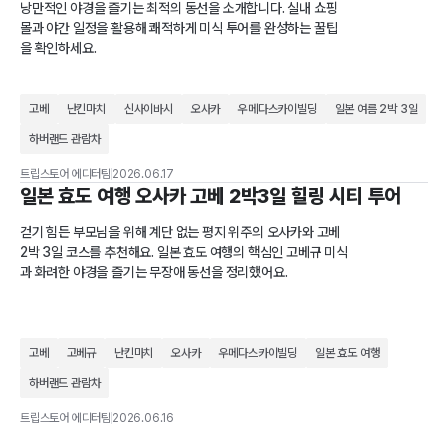
낭만적인 야경을 즐기는 최적의 동선을 소개합니다. 실내 쇼핑
몰과 야간 일정을 활용해 쾌적하게 미식 투어를 완성하는 꿀팁
을 확인하세요.
고베
난킨마치
신사이바시
오사카
우메다스카이빌딩
일본 여름 2박 3일
하버랜드 관람차
트립스토어 에디터팀
2026.06.17
일본 효도 여행 오사카 고베 2박3일 힐링 시티 투어
걷기 힘든 부모님을 위해 계단 없는 평지 위주의 오사카와 고베
2박 3일 코스를 추천해요. 일본 효도 여행의 핵심인 고베규 미식
과 화려한 야경을 즐기는 무장애 동선을 정리했어요.
고베
고베규
난킨마치
오사카
우메다스카이빌딩
일본 효도 여행
하버랜드 관람차
트립스토어 에디터팀
2026.06.16