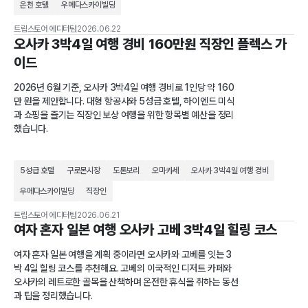
온천 호텔
우메다스카이빌딩
트립스토어 에디터팀
2026.06.22
오사카 3박4일 여행 경비 160만원 직장인 플렉스 가
이드
2026년 6월 기준, 오사카 3박4일 여행 경비로 1인당 약 160
만 원을 제안합니다. 대형 항공사와 5성급 호텔, 하이엔드 미식
과 쇼핑을 즐기는 직장인 보상 여행을 위한 항목별 예산을 정리
했습니다.
5성급 호텔
구로몬시장
도톤보리
오마카세
오사카 3박4일 여행 경비
우메다스카이빌딩
직장인
트립스토어 에디터팀
2026.06.21
여자 혼자 일본 여행 오사카 고베 3박4일 힐링 코스
여자 혼자 일본 여행을 계획 중이라면 오사카와 고베를 잇는 3
박 4일 힐링 코스를 추천해요. 고베의 이국적인 디저트 카페와
오사카의 레트로한 골목을 산책하며 온전한 휴식을 취하는 동선
과 팁을 정리했습니다.