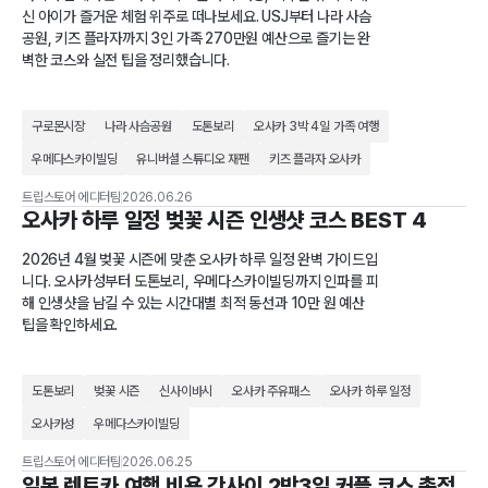
신 아이가 즐거운 체험 위주로 떠나보세요. USJ부터 나라 사슴
공원, 키즈 플라자까지 3인 가족 270만원 예산으로 즐기는 완
벽한 코스와 실전 팁을 정리했습니다.
구로몬시장
나라 사슴공원
도톤보리
오사카 3박 4일 가족 여행
우메다스카이빌딩
유니버셜 스튜디오 재팬
키즈 플라자 오사카
트립스토어 에디터팀
2026.06.26
오사카 하루 일정 벚꽃 시즌 인생샷 코스 BEST 4
2026년 4월 벚꽃 시즌에 맞춘 오사카 하루 일정 완벽 가이드입
니다. 오사카성부터 도톤보리, 우메다스카이빌딩까지 인파를 피
해 인생샷을 남길 수 있는 시간대별 최적 동선과 10만 원 예산
팁을 확인하세요.
도톤보리
벚꽃 시즌
신사이바시
오사카 주유패스
오사카 하루 일정
오사카성
우메다스카이빌딩
트립스토어 에디터팀
2026.06.25
일본 렌트카 여행 비용 간사이 2박3일 커플 코스 총정