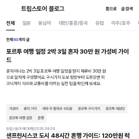
트립스토어 블로그
홈으로
글 검색
전체
일본
동남아
대만/홍콩/중국
유럽
미주/호주
전체
50
개의 글
포르투 여행 일정 2박 3일 혼자 30만 원 가성비 가이
드
혼자 떠나는 2박 3일 포르투 여행 일정을 현지 체류비 30만 원
으로 알차게 구성했어요. 구시가지 도보 탐방부터 도루강변 피
크닉까지 식비와 교통비를 아끼는 실전 팁을 확인해 보세요.
가성비
꽃의 거리
세라 두 필라르 수도원
포르투 구시가지
포르투 대성당
포르투 여행 일정
혼행
트립스토어 에디터팀
2026.08.09
샌프란시스코 도시 48시간 혼행 가이드: 120만원 럭