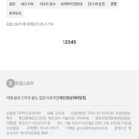
료칸
바다 지옥
시다카 호수
유케무리전망대
칸나 와 온천
혼행
후쿠오카
트립스토어 에디터팀
2026.07.19
1
2
3
4
5
여행 블로그
자주 묻는 질문
이용약관
개인정보처리방침
상호명 (주)엑스트라이버
|
대표 김수권
|
사업자번호 760-81-00630
사업자정보
확인
|
통신판매업신고번호 제2024-서울서초-2648호
|
관광사업자등록번호(일반
여행업) 제 2017-000037호
|
주소 서울 서초구 서초대로 396, 3층 333호 (서초동,
강남빌딩)
|
고객센터 1644-0971
|
이메일 good@tripstore.kr
|
운영시간 평
일 9:00-18:00(공휴일 휴무)