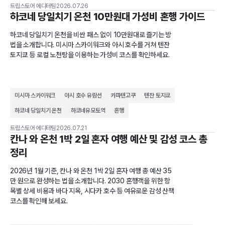
트립스토어 에디터팀
2026.07.26
하코네 당일치기 온천 10만원대 가성비 혼행 가이드
하코네 당일치기 온천을 비싼 패스 없이 10만원대로 즐기는 방
법을 소개합니다. 미시마 스카이워크와 아시 호수를 거쳐 텐잔
토지쿄 등 로컬 노천탕을 이용하는 가성비 코스를 확인하세요.
미시마 스카이워크
아시 호수 유람선
카파텐고쿠
텐잔 토지쿄
하코네 당일치기 온천
하코네유모토역
혼행
트립스토어 에디터팀
2026.07.21
칸나 와 온천 1박 2일 혼자 여행 예산 및 감성 코스 총
정리
2026년 1월 기준, 칸나 와 온천 1박 2일 혼자 여행 총 예산 35
만 원으로 완성하는 법을 소개합니다. 2030 혼행객을 위한 항
목별 상세 비용과 바다 지옥, 시다카 호수 등 여유로운 감성 산책
코스를 확인해 보세요.