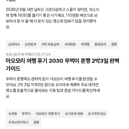
2026년 8월 샤먼 날씨는 고온다습하고 스콜이 잦지만, 빗소리
와 함께 차(茶)를 즐기기 좋은 시기예요. 110만원 예산으로 남
보타사 등 비 올 때 더 운치 있는 명소와 짐싸기 팁을 정리했어
요.
남보타사
남정토루
샤먼 8월 날씨
숙장화원
에어텔
철관음차
혼행
트립스토어 에디터팀
2026.07.26
아오모리 여행 후기 2030 뚜벅이 혼행 2박3일 완벽
가이드
뚜벅이 혼행족도 렌터카 없이 아오모리 여행 후기를 완성할 수
있어요. 2박 3일 약 80만 원으로 오이라세 계류와 주요 대자연
명소를 효율적으로 둘러보는 이동 팁과 혼밥 가이드를 확인하세
요.
놋케동
뚜벅이
아오모리 여행 후기
오이라세 계류
죠가쿠라 대교
츠루노마이하시
혼행