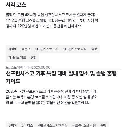
셔리 코스
출장 겸 주말 48시간 동안 샌프란시스코 도시를 알차게 즐기는
1박 2일 혼행 코스를 소개합니다. 금문교 아침 러닝부터 시청 야
경까지, 120만원 예산의 가심비 동선을 확인하세요.
가심비
금문교
샌프란시스코 도시
샌프란시스코 시청
출장
피셔맨스 워프
혼행
트립스토어 에디터팀
2026.08.06
샌프란시스코 기후 특징 대비 실내 명소 및 솔뱅 혼행
가이드
2026년 7월 샌프란시스코 기후 특징인 안개와 칼바람을 피해
즐기는 뚜벅이 혼행 코스를 소개합니다. 시청 등 도심 실내 명소
와 맑은 근교 솔뱅을 활용한 효율적인 동선을 확인하세요.
뚜벅이
뮤니패스
샌프란시스코 기후 특징
샌프란시스코 시청
솔뱅