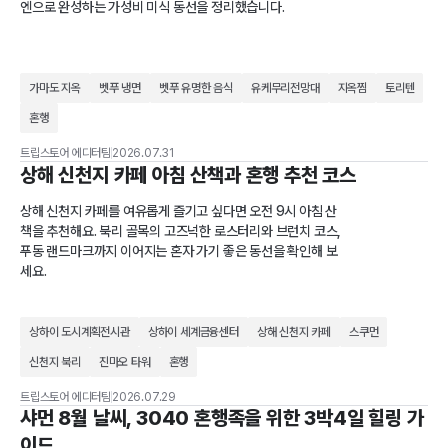
엔으로 완성하는 가성비 미식 동선을 정리했습니다.
가마도 지옥
벳푸 냉면
벳푸 유명한 음식
유케무리전망대
지옥찜
토리텐
혼행
트립스토어 에디터팀
2026.07.31
상해 신천지 카페 아침 산책과 혼행 추천 코스
상해 신천지 카페를 여유롭게 즐기고 싶다면 오전 9시 아침 산
책을 추천해요. 북리 골목의 고즈넉한 로스터리와 브런치 코스,
푸동 랜드마크까지 이어지는 혼자 가기 좋은 동선을 확인해 보
세요.
상하이 도시계획전시관
상하이 세계금융센터
상해 신천지 카페
스쿠먼
신천지 북리
진마오 타워
혼행
트립스토어 에디터팀
2026.07.29
샤먼 8월 날씨, 3040 혼행족을 위한 3박4일 힐링 가
이드