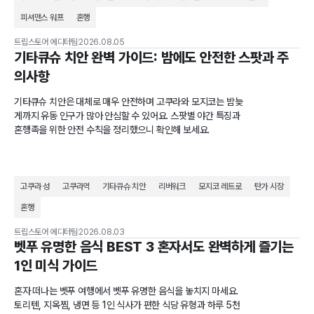
피셔맨스 워프
혼행
트립스토어 에디터팀
2026.08.05
기타큐슈 치안 완벽 가이드: 밤에도 안전한 스팟과 주
의사항
기타큐슈 치안은 대체로 매우 안전하며 고쿠라와 모지코는 밤늦
게까지 유동 인구가 많아 안심할 수 있어요. 스팟별 야간 특징과
혼행족을 위한 안전 수칙을 정리했으니 확인해 보세요.
고쿠라 성
고쿠라역
기타큐슈 치안
리버워크
모지코 레트로
탄가 시장
혼행
트립스토어 에디터팀
2026.08.03
벳푸 유명한 음식 BEST 3 혼자서도 완벽하게 즐기는
1인 미식 가이드
혼자 떠나는 벳푸 여행에서 벳푸 유명한 음식을 놓치지 마세요.
토리텐, 지옥찜, 냉면 등 1인 식사가 편한 식당 유형과 하루 5천