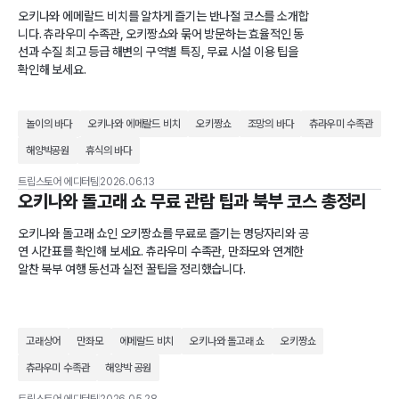
오키나와 에메랄드 비치를 알차게 즐기는 반나절 코스를 소개합
니다. 츄라우미 수족관, 오키짱쇼와 묶어 방문하는 효율적인 동
선과 수질 최고 등급 해변의 구역별 특징, 무료 시설 이용 팁을
확인해 보세요.
놀이의 바다
오키나와 에메랄드 비치
오키짱쇼
조망의 바다
츄라우미 수족관
해양박공원
휴식의 바다
트립스토어 에디터팀
2026.06.13
오키나와 돌고래 쇼 무료 관람 팁과 북부 코스 총정리
오키나와 돌고래 쇼인 오키짱쇼를 무료로 즐기는 명당자리와 공
연 시간표를 확인해 보세요. 츄라우미 수족관, 만좌모와 연계한
알찬 북부 여행 동선과 실전 꿀팁을 정리했습니다.
고래상어
만좌모
에메랄드 비치
오키나와 돌고래 쇼
오키짱쇼
츄라우미 수족관
해양박 공원
트립스토어 에디터팀
2026.05.28