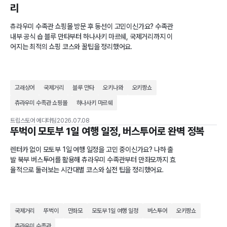
리
츄라우미 수족관 쇼핑몰 방문 후 동선이 고민이신가요? 수족관
내부 공식 숍 블루 만타부터 하나사키 마르쉐, 국제거리까지 이
어지는 최적의 쇼핑 코스와 꿀팁을 정리했어요.
고래상어
국제거리
블루 만타
오키나와
오키짱쇼
츄라우미 수족관 쇼핑몰
하나사키 마르쉐
트립스토어 에디터팀
2026.07.08
뚜벅이 모토부 1일 여행 일정, 버스투어로 완벽 정복
렌터카 없이 모토부 1일 여행 일정을 고민 중이신가요? 나하 출
발 북부 버스투어를 활용해 츄라우미 수족관부터 만좌모까지 효
율적으로 둘러보는 시간대별 코스와 실전 팁을 정리했어요.
국제거리
뚜벅이
만좌모
모토부 1일 여행 일정
버스투어
오키짱쇼
츄라우미 수족관