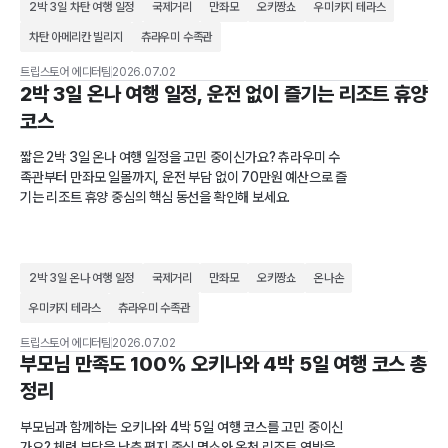
2박 3일 차탄 여행 일정
국제거리
만좌모
오키짱쇼
우미카지 테라스
차탄 아메리칸 빌리지
츄라우미 수족관
트립스토어 에디터팀
2026.07.02
2박 3일 온나 여행 일정, 운전 없이 즐기는 리조트 휴양
코스
짧은 2박 3일 온나 여행 일정을 고민 중이신가요? 츄라우미 수
족관부터 만좌모 일몰까지, 운전 부담 없이 70만원 예산으로 즐
기는 리조트 휴양 중심의 핵심 동선을 확인해 보세요.
2박 3일 온나 여행 일정
국제거리
만좌모
오키짱쇼
온나손
우미카지 테라스
츄라우미 수족관
트립스토어 에디터팀
2026.07.02
부모님 만족도 100% 오키나와 4박 5일 여행 코스 총
정리
부모님과 함께하는 오키나와 4박 5일 여행 코스를 고민 중이신
가요? 체력 부담을 낮춘 평지 중심 명소와 온천 리조트 연박을