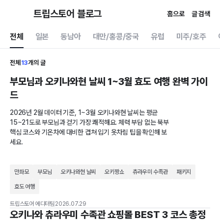
트립스토어 블로그
홈으로
글 검색
전체
일본
동남아
대만/홍콩/중국
유럽
미주/호주
전체
13
개의 글
부모님과 오키나와현 날씨 1~3월 효도 여행 완벽 가이
드
2026년 2월 데이터 기준, 1~3월 오키나와현 날씨는 평균
15~21도로 부모님과 걷기 가장 쾌적해요. 체력 부담 없는 북부
핵심 코스와 기온차에 대비한 겹쳐 입기 옷차림 팁을 확인해 보
세요.
만좌모
부모님
오키나와현 날씨
오키짱쇼
츄라우미 수족관
패키지
효도 여행
트립스토어 에디터팀
2026.07.29
오키나와 츄라우미 수족관 쇼핑몰 BEST 3 코스 총정