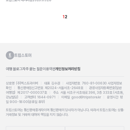
1
2
여행 블로그
자주 묻는 질문
이용약관
개인정보처리방침
상호명 (주)엑스트라이버
|
대표 김수권
|
사업자번호 760-81-00630
사업자정보
확인
|
통신판매업신고번호 제2024-서울서초-2648호
|
관광사업자등록번호(일반
여행업) 제 2017-000037호
|
주소 서울 서초구 서초대로 396, 3층 333호 (서초동,
강남빌딩)
|
고객센터 1644-0971
|
이메일 good@tripstore.kr
|
운영시간 평
일 9:00-18:00(공휴일 휴무)
트립스토어는 통신판매중개자이며 통신판매의 당사자가 아닙니다. 따라서 트립스토어는 상품·
거래정보 및 거래에 대하여 책임을 지지 않습니다.