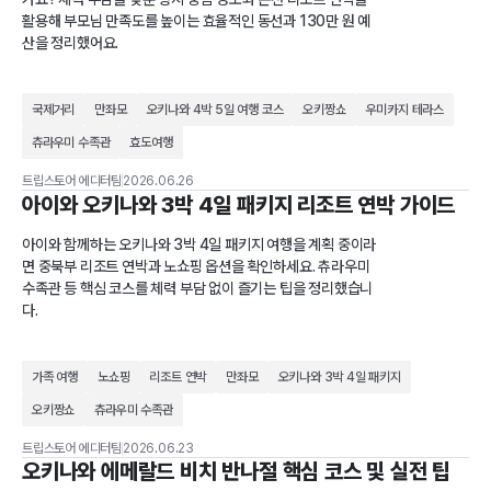
활용해 부모님 만족도를 높이는 효율적인 동선과 130만 원 예
산을 정리했어요.
국제거리
만좌모
오키나와 4박 5일 여행 코스
오키짱쇼
우미카지 테라스
츄라우미 수족관
효도여행
트립스토어 에디터팀
2026.06.26
아이와 오키나와 3박 4일 패키지 리조트 연박 가이드
아이와 함께하는 오키나와 3박 4일 패키지 여행을 계획 중이라
면 중북부 리조트 연박과 노쇼핑 옵션을 확인하세요. 츄라우미
수족관 등 핵심 코스를 체력 부담 없이 즐기는 팁을 정리했습니
다.
가족 여행
노쇼핑
리조트 연박
만좌모
오키나와 3박 4일 패키지
오키짱쇼
츄라우미 수족관
트립스토어 에디터팀
2026.06.23
오키나와 에메랄드 비치 반나절 핵심 코스 및 실전 팁