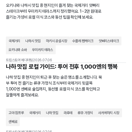
오키나와 나하시 맛집 중 현지인이 즐겨 찾는 국제거리 얏빠리
스테이크부터 우미카지 테라스까지 정리했어요. 1~2만 원대로
즐기는 가성비 로컬 미식 코스와 동선 팁을 확인해 보세요.
국제거리
나하시 맛집
마키시 공설시장
수플레 팬케이크
얏빠리스테이크
오키나와 소바
우미카지 테라스
트립스토어 에디터팀
2026.07.06
나하 맛집 로컬 가이드: 투어 전후 1,000엔의 행복
나하 맛집 중 현지인이 퇴근 후 찾는 숨은 명소를 소개합니다. 북
부 투어 전 즐기는 류큐 가정식 조식부터 국제거리 뒷골목
1,000엔 센베로 술집까지, 동선별 로컬 미식 코스를 확인하고
알뜰하게 즐겨보세요.
고야 참프루
국제거리
나하 맛집
라후테
류큐 가정식
사카에마치 시장
센베로
트립스토어 에디터팀
2026.07.05