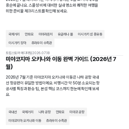
중순에 끝나요. 스콜성 비에 대비한 실내 명소와 쾌적한 여행을
위한 준비물 체크리스트를 확인해 보세요.
국제거리
만좌모
미야라돈치
유글레나 몰
이시가키 섬 종유동
이시가키 장마
츄라우미 수족관
트립스토어 에디터팀
2026.07.18
미야코지마 오키나와 이동 완벽 가이드 (2026년 7
월)
2026년 7월 기준 미야코지마 오키나와 이동은 나하 공항 국내
선 항공편이 유일한 방법이에요. 비행시간 약 50분 소요되는 항
공사별 특징과 환승 팁, 본섬 핵심 코스까지 한눈에 확인해 보세
요.
국내선
국제거리
나하 공항
만좌모
미야코 공항
미야코지마 오키나와 이동
츄라우미 수족관