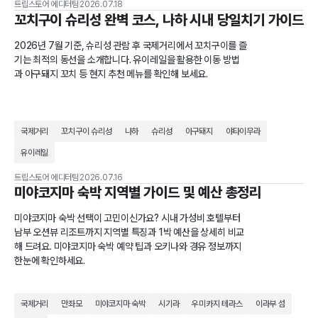
트립스토어 에디터팀
2026.07.18
꼬치구이 슈리성 완벽 코스, 나하 시내 당일치기 가이드
2026년 7월 기준, 슈리성 관람 후 국제거리에서 꼬치구이를 즐
기는 최적의 동선을 소개합니다. 유이레일을 활용한 이동 방법
과 아구돼지 꼬치 등 현지 추천 메뉴를 확인해 보세요.
국제거리
꼬치구이 슈리성
나하
슈리성
아구돼지
야타이무라
유이레일
트립스토어 에디터팀
2026.07.16
미야코지마 숙박 지역별 가이드 및 예산 총정리
미야코지마 숙박 선택이 고민이신가요? 시내 가성비 호텔부터
남부 오션뷰 리조트까지 지역별 특징과 1박 예산을 상세히 비교
해 드려요. 미야코지마 숙박 예약 팁과 오키나와 경유 정보까지
한눈에 확인하세요.
국제거리
만좌모
미야코지마 숙박
시기라
우미카지 테라스
이라부 섬