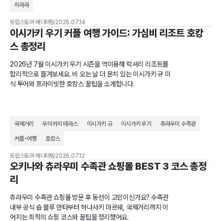
히라라
트립스토어 에디터팀
2026.07.14
이시가키 우기 커플 여행 가이드: 가심비 리조트 호캉
스 총정리
2026년 7월 이시가키 우기 시즌을 역이용해 럭셔리 리조트를
합리적으로 즐겨보세요. 비 오는 날 더 운치 있는 이시가키 규 미
식 투어와 프라이빗한 호캉스 꿀팁을 소개합니다.
국제거리
우미카지 테라스
이시가키 규
이시가키 우기
츄라우미 수족관
커플-여행
호캉스
트립스토어 에디터팀
2026.07.12
오키나와 츄라우미 수족관 쇼핑몰 BEST 3 코스 총정
리
츄라우미 수족관 쇼핑몰 방문 후 동선이 고민이신가요? 수족관
내부 공식 숍 블루 만타부터 하나사키 마르쉐, 국제거리까지 이
어지는 최적의 쇼핑 코스와 꿀팁을 정리했어요.