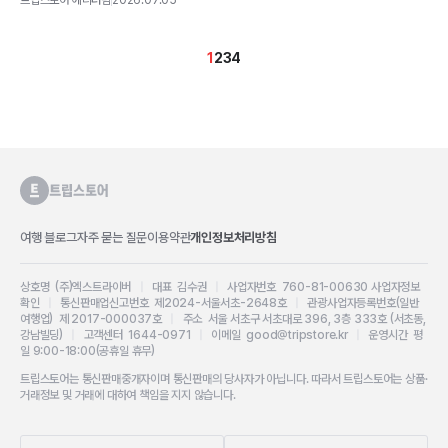
1
2
3
4
여행 블로그
자주 묻는 질문
이용약관
개인정보처리방침
상호명 (주)엑스트라이버
|
대표 김수권
|
사업자번호 760-81-00630
사업자정보
확인
|
통신판매업신고번호 제2024-서울서초-2648호
|
관광사업자등록번호(일반
여행업) 제 2017-000037호
|
주소 서울 서초구 서초대로 396, 3층 333호 (서초동,
강남빌딩)
|
고객센터 1644-0971
|
이메일 good@tripstore.kr
|
운영시간 평
일 9:00-18:00(공휴일 휴무)
트립스토어는 통신판매중개자이며 통신판매의 당사자가 아닙니다. 따라서 트립스토어는 상품·
거래정보 및 거래에 대하여 책임을 지지 않습니다.