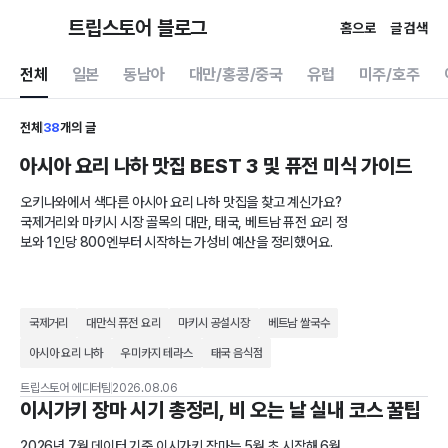
트립스토어 블로그
홈으로
글 검색
전체
일본
동남아
대만/홍콩/중국
유럽
미주/호주
전체
38
개의 글
아시아 요리 나하 맛집 BEST 3 및 퓨전 미식 가이드
오키나와에서 색다른 아시아 요리 나하 맛집을 찾고 계신가요?
국제거리와 마키시 시장 골목의 대만, 태국, 베트남 퓨전 요리 정
보와 1인당 800엔부터 시작하는 가성비 예산을 정리했어요.
국제거리
대만식 퓨전 요리
마키시 공설시장
베트남 쌀국수
아시아 요리 나하
우미카지 테라스
태국 음식점
트립스토어 에디터팀
2026.08.06
이시가키 장마 시기 총정리, 비 오는 날 실내 코스 꿀팁
2026년 7월 데이터 기준 이시가키 장마는 5월 초 시작해 6월