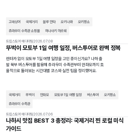
고래상어
국제거리
블루 만타
오키나와
오키짱쇼
츄라우미 수족관 쇼핑몰
하나사키 마르쉐
트립스토어 에디터팀
2026.07.08
뚜벅이 모토부 1일 여행 일정, 버스투어로 완벽 정복
렌터카 없이 모토부 1일 여행 일정을 고민 중이신가요? 나하 출
발 북부 버스투어를 활용해 츄라우미 수족관부터 만좌모까지 효
율적으로 둘러보는 시간대별 코스와 실전 팁을 정리했어요.
국제거리
뚜벅이
만좌모
모토부 1일 여행 일정
버스투어
오키짱쇼
츄라우미 수족관
트립스토어 에디터팀
2026.07.06
나하시 맛집 BEST 3 총정리: 국제거리 찐 로컬 미식
가이드