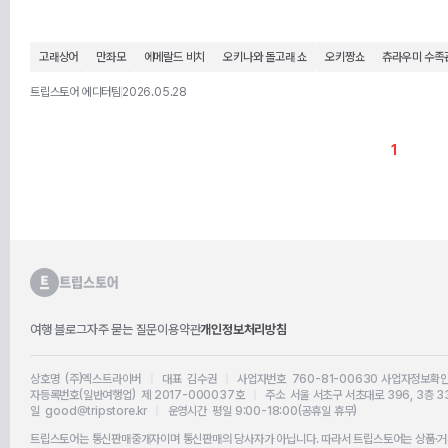
고래상어
만좌모
에메랄드 비치
오키나와 돌고래 쇼
오키짱쇼
츄라우미 수족
트립스토어 에디터팀
2026.05.28
1
여행 블로그
자주 묻는 질문
이용약관
개인정보처리방침
상호명 (주)엑스트라이버
|
대표 김수권
|
사업자번호 760-81-00630
사업자정보확
자등록번호(일반여행업) 제 2017-000037호
|
주소 서울 서초구 서초대로 396, 3층 3
일 good@tripstore.kr
|
운영시간 평일 9:00-18:00(공휴일 휴무)
트립스토어는 통신판매중개자이며 통신판매의 당사자가 아닙니다. 따라서 트립스토어는 상품·거래