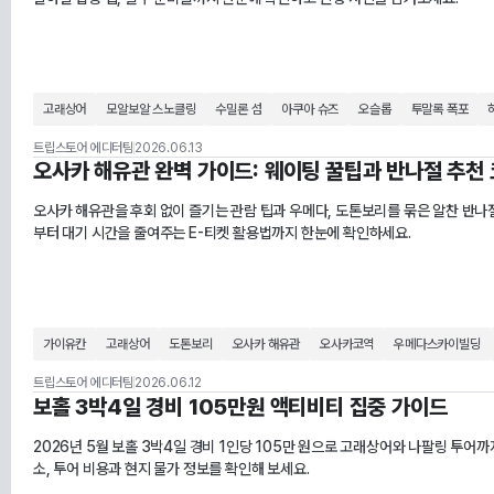
고래상어
모알보알 스노클링
수밀론 섬
아쿠아 슈즈
오슬롭
투말록 폭포
트립스토어 에디터팀
2026.06.13
오사카 해유관 완벽 가이드: 웨이팅 꿀팁과 반나절 추천
오사카 해유관을 후회 없이 즐기는 관람 팁과 우메다, 도톤보리를 묶은 알찬 반나
부터 대기 시간을 줄여주는 E-티켓 활용법까지 한눈에 확인하세요.
가이유칸
고래상어
도톤보리
오사카 해유관
오사카코역
우메다스카이빌딩
트립스토어 에디터팀
2026.06.12
보홀 3박4일 경비 105만원 액티비티 집중 가이드
2026년 5월 보홀 3박4일 경비 1인당 105만 원으로 고래상어와 나팔링 투어까
소, 투어 비용과 현지 물가 정보를 확인해 보세요.