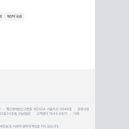
관
해양박 공원
인
|
통신판매업신고번호 제2024-서울서초-2648호
|
관광사업
33호 (서초동, 강남빌딩)
|
고객센터 1644-0971
|
이메
정보 및 거래에 대하여 책임을 지지 않습니다.