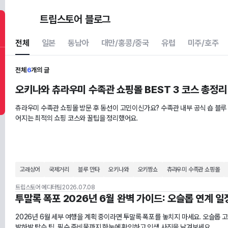
트립스토어 블로그
전체
일본
동남아
대만/홍콩/중국
유럽
미주/호주
전체
6
개의 글
오키나와 츄라우미 수족관 쇼핑몰 BEST 3 코스 총정리
츄라우미 수족관 쇼핑몰 방문 후 동선이 고민이신가요? 수족관 내부 공식 숍 블루
어지는 최적의 쇼핑 코스와 꿀팁을 정리했어요.
고래상어
국제거리
블루 만타
오키나와
오키짱쇼
츄라우미 수족관 쇼핑몰
트립스토어 에디터팀
2026.07.08
투말록 폭포 2026년 6월 완벽 가이드: 오슬롭 연계 일
2026년 6월 세부 여행을 계획 중이라면 투말록 폭포를 놓치지 마세요. 오슬롭
발하발 탑승 팁, 필수 준비물까지 한눈에 확인하고 인생 사진을 남겨보세요.