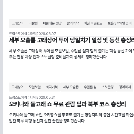
고래상어
나팔링
바클레욘 성당
발리카삭
버진 아일랜드
보홀 3박4일 경비
트립스토어 에디터팀
2026.06.07
세부 오슬롭 고래상어 투어 당일치기 일정 및 동선 총정
세부 오슬롭 고래상어 투어를 모알보알, 수밀론 섬과 함께 즐기는 핵심 동선 가이
주는 전용 차량 팁과 스노클링 준비물까지 상세히 정리했습니다.
고래상어
모알보알
바다거북
세부 오슬롭
수밀론 섬
스노클링
정어리떼
트립스토어 에디터팀
2026.05.31
오키나와 돌고래 쇼 무료 관람 팁과 북부 코스 총정리
오키나와 돌고래 쇼인 오키짱쇼를 무료로 즐기는 명당자리와 공연 시간표를 확인해
알찬 북부 여행 동선과 실전 꿀팁을 정리했습니다.