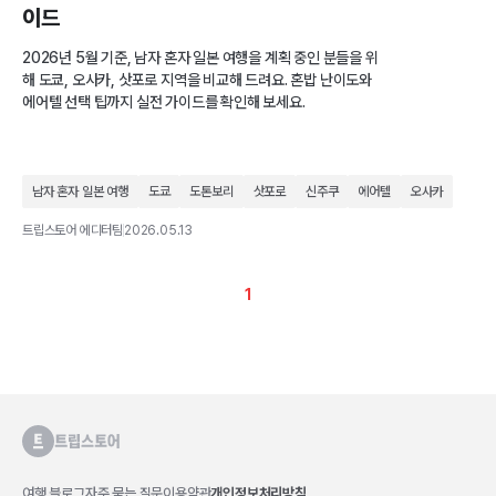
이드
2026년 5월 기준, 남자 혼자 일본 여행을 계획 중인 분들을 위
해 도쿄, 오사카, 삿포로 지역을 비교해 드려요. 혼밥 난이도와
에어텔 선택 팁까지 실전 가이드를 확인해 보세요.
남자 혼자 일본 여행
도쿄
도톤보리
삿포로
신주쿠
에어텔
오사카
트립스토어 에디터팀
2026.05.13
1
여행 블로그
자주 묻는 질문
이용약관
개인정보처리방침