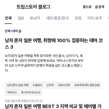
트립스토어 블로그
홈으로
글 검색
전체
일본
동남아
대만/홍콩/중국
유럽
미주/호주
전체
2
개의 글
남자 혼자 일본 여행, 취향에 100% 집중하는 테마 코
스 3
남자 혼자 일본 여행을 계획 중이라면 사진 출사, 심야 미식, 새
벽 사색 등 나만의 테마에 집중해 보세요. 야마나시 후지산 뷰부
터 도쿄 신주쿠 골목까지 혼행의 특권을 살린 코스를 소개합니
다.
남자 혼자 일본 여행
도톤보리
신주쿠
아라시야마
아라쿠라야마 센겐 공원
야마나시
후시미이나리신사
트립스토어 에디터팀
2026.05.22
남자 혼자 일본 여행 BEST 3 지역 비교 및 에어텔 가