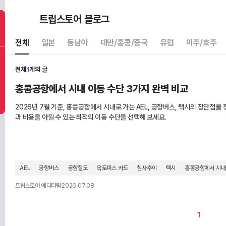
트립스토어 블로그
전체
일본
동남아
대만/홍콩/중국
유럽
미주/호주
전체
1
개의 글
홍콩공항에서 시내 이동 수단 3가지 완벽 비교
2026년 7월 기준, 홍콩공항에서 시내로 가는 AEL, 공항버스, 택시의 장단점을
과 비용을 아낄 수 있는 최적의 이동 수단을 선택해 보세요.
AEL
공항버스
공항철도
옥토퍼스 카드
침사추이
택시
홍콩공항에서 시내
트립스토어 에디터팀
2026.07.08
1