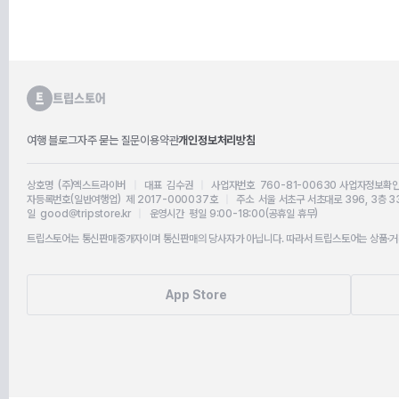
여행 블로그
자주 묻는 질문
이용약관
개인정보처리방침
상호명 (주)엑스트라이버
|
대표 김수권
|
사업자번호 760-81-00630
사업자정보확
자등록번호(일반여행업) 제 2017-000037호
|
주소 서울 서초구 서초대로 396, 3층 3
일 good@tripstore.kr
|
운영시간 평일 9:00-18:00(공휴일 휴무)
트립스토어는 통신판매중개자이며 통신판매의 당사자가 아닙니다. 따라서 트립스토어는 상품·거래
App Store