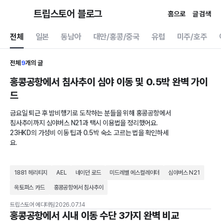
트립스토어 블로그
홈으로
글 검색
전체
일본
동남아
대만/홍콩/중국
유럽
미주/호주
전체
9
개의 글
홍콩공항에서 침사추이 심야 이동 및 0.5박 완벽 가이
드
금요일 퇴근 후 밤비행기로 도착하는 분들을 위해 홍콩공항에서
침사추이까지 심야버스 N21과 택시 이용법을 정리했어요.
23HKD의 가성비 이동 팁과 0.5박 숙소 고르는 법을 확인하세
요.
1881 헤리티지
AEL
네이던 로드
미드레벨 에스컬레이터
심야버스 N21
옥토퍼스 카드
홍콩공항에서 침사추이
트립스토어 에디터팀
2026.07.14
홍콩공항에서 시내 이동 수단 3가지 완벽 비교