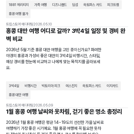
1881 헤리티지
가족 여행
디즈니랜드
딤섬
옥토퍼스 카드
피크트램
홍콩 여행 물가
트립스토어 에디터팀
2026.05.10
홍콩 대만 여행 어디로 갈까? 3박4일 일정 및 경비 완
벽 비교
2026년 5월 기준 홍콩 대만 여행을 고민 중이신가요? 화려한
야경의 홍콩과 가성비 좋은 대만의 3박4일 비행시간, 스타일,
예상 경비를 한눈에 비교하고 나에게 맞는 목적지를 골라보세
요.
3박4일
비행시간
빅토리아 피크
예스진지
옥토퍼스 카드
이지카드
홍콩 대만 여행
트립스토어 에디터팀
2026.05.09
1월 홍콩 여행 날씨와 옷차림, 걷기 좋은 명소 총정리
2026년 1월 홍콩 여행은 평균 14~19도의 선선한 가을 날씨로
여행하기 가장 좋은 시기예요. 1월 홍콩 여행에 꼭 필요한 옷차