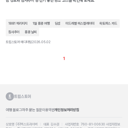
림 정보와 침사추이 등 걷기 좋은 명소 코스를 확인해 보세요.
1881 헤리티지
1월 홍콩 여행
딤섬
미드레벨 에스컬레이터
옥토퍼스 카드
침사추이
홍콩 날씨
트립스토어 에디터팀
2026.05.02
1
여행 블로그
자주 묻는 질문
이용약관
개인정보처리방침
상호명 (주)엑스트라이버
|
대표 김수권
|
사업자번호 760-81-00630
사업자정보