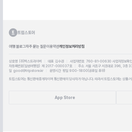
여행 블로그
자주 묻는 질문
이용약관
개인정보처리방침
상호명 (주)엑스트라이버
|
대표 김수권
|
사업자번호 760-81-00630
사업자정보확
자등록번호(일반여행업) 제 2017-000037호
|
주소 서울 서초구 서초대로 396, 3층 3
일 good@tripstore.kr
|
운영시간 평일 9:00-18:00(공휴일 휴무)
트립스토어는 통신판매중개자이며 통신판매의 당사자가 아닙니다. 따라서 트립스토어는 상품·거래
App Store