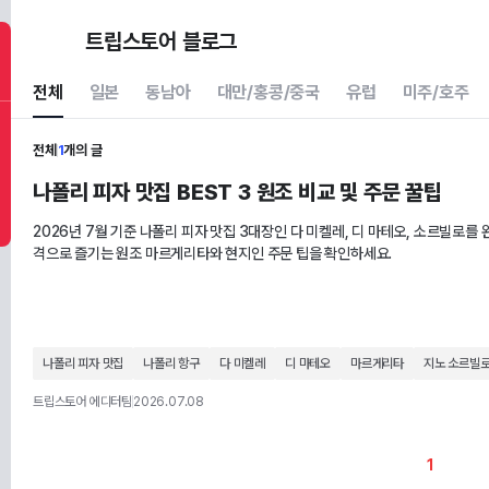
트립스토어 블로그
전체
일본
동남아
대만/홍콩/중국
유럽
미주/호주
전체
1
개의 글
나폴리 피자 맛집 BEST 3 원조 비교 및 주문 꿀팁
2026년 7월 기준 나폴리 피자 맛집 3대장인 다 미켈레, 디 마테오, 소르빌로를 
격으로 즐기는 원조 마르게리타와 현지인 주문 팁을 확인하세요.
나폴리 피자 맛집
나폴리 항구
다 미켈레
디 마테오
마르게리타
지노 소르빌
트립스토어 에디터팀
2026.07.08
1