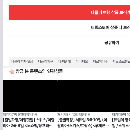
나폴리 여행 상품 보러가
트립스토어 상품 더 보
공유하기
나폴리 피자 맛집
나폴리 항구
다 미켈레
디 마테오
마르게리타
지노 소르빌
방금 본 콘텐츠의 연관상품
패키지
7박 9일
티웨이항공
패키지
8박 10일
대한항공
패키지
9박 1
[출발확정/여행핫딜] 스위스/이탈
[출발확정] 서유럽 3국 10일 (이
[유럽의 정석
리아 2국 9일 <노쇼핑/융프라우/
탈리아/스위스/프랑스)<루체른
일 / 스위스