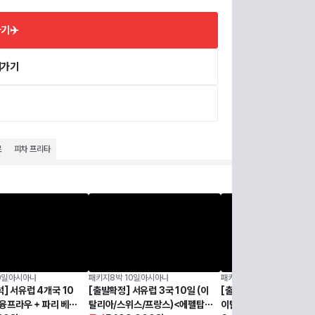
기✈️
러가기
로
피차 프리타
0일
아시아나
패키지
8박 10일
아시아나
패키지
8박 10일
아시아나
] 서유럽 4개국 10
[출발확정] 서유럽 3국 10일 (이
[출발확정] [예약추가문
 융프라우 + 파리 베르
탈리아/스위스/프랑스)<에펠탑2
이탈리아/스위스 +스트