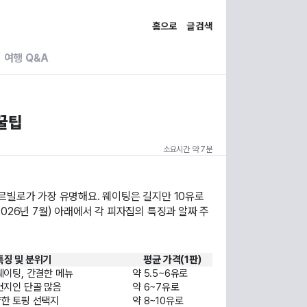
홈으로
글 검색
여행 Q&A
 꿀팁
소요시간 약 7분
소르빌로가 가장 유명해요. 웨이팅은 길지만 10유로
2026년 7월) 아래에서 각 피자집의 특징과 알짜 주
특징 및 분위기
평균 가격(1판)
웨이팅, 간결한 메뉴
약 5.5~6유로
현지인 단골 많음
약 6~7유로
양한 토핑 선택지
약 8~10유로