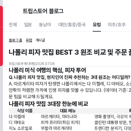
트립스토어 블로그
전체
일본
동남아
대만/홍콩/중국
유럽
미주/호주
블로그 홈
유럽
게시글
나폴리 피자 맛집 BEST 3 원조 비교 및 주문
트립스토어 에디터팀
2026.07.08
나폴리 미식 여행의 핵심, 피자 투어
Q. 나폴리 피자 맛집, 현지인이 진짜 추천하는 3대 원조는 어디일까?
A. 마르게리타 피자가 탄생한 나폴리에서는 다 미켈레, 디 마테오, 
안팎의 저렴한 가격에 인생 피자를 맛볼 수 있답니다. (데이터 기준: 
문 팁을 비교해 드릴게요.
나폴리 피자 맛집 3대장 한눈에 비교
식당 이름
대표 메뉴
다 미켈레
마르게리타, 마리나라
영화 촬영지, 극강의 
디 마테오
피차 프리타(튀김 피자)
클린턴 대통령 방문, 
지노 소르빌로
부팔라 마르게리타
트렌디한 분위기, 다