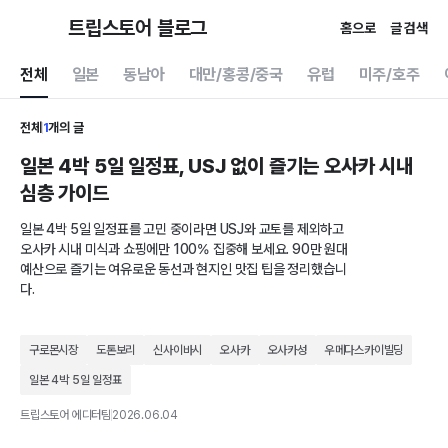
트립스토어 블로그
홈으로
글 검색
전체
일본
동남아
대만/홍콩/중국
유럽
미주/호주
전체
1
개의 글
일본 4박 5일 일정표, USJ 없이 즐기는 오사카 시내
심층 가이드
일본 4박 5일 일정표를 고민 중이라면 USJ와 교토를 제외하고
오사카 시내 미식과 쇼핑에만 100% 집중해 보세요. 90만 원대
예산으로 즐기는 여유로운 동선과 현지인 맛집 팁을 정리했습니
다.
구로몬시장
도톤보리
신사이바시
오사카
오사카성
우메다스카이빌딩
일본 4박 5일 일정표
트립스토어 에디터팀
2026.06.04