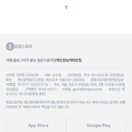
1
여행 블로그
자주 묻는 질문
이용약관
개인정보처리방침
상호명 (주)엑스트라이버
|
대표 김수권
|
사업자번호 760-81-00630
사업자정보
확인
|
통신판매업신고번호 제2024-서울서초-2648호
|
관광사업자등록번호(일반
여행업) 제 2017-000037호
|
주소 서울 서초구 서초대로 396, 3층 333호 (서초동,
강남빌딩)
|
고객센터 1644-0971
|
이메일 good@tripstore.kr
|
운영시간 평
일 9:00-18:00(공휴일 휴무)
트립스토어는 통신판매중개자이며 통신판매의 당사자가 아닙니다. 따라서 트립스토어는 상품·
거래정보 및 거래에 대하여 책임을 지지 않습니다.
App Store
Google Play