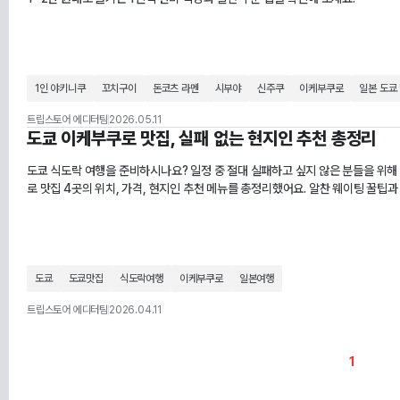
1인 야키니쿠
꼬치구이
돈코츠 라멘
시부야
신주쿠
이케부쿠로
일본 도쿄
트립스토어 에디터팀
2026.05.11
도쿄 이케부쿠로 맛집, 실패 없는 현지인 추천 총정리
도쿄 식도락 여행을 준비하시나요? 일정 중 절대 실패하고 싶지 않은 분들을 위해 
로 맛집 4곳의 위치, 가격, 현지인 추천 메뉴를 총정리했어요. 알찬 웨이팅 꿀팁과
도쿄
도쿄맛집
식도락여행
이케부쿠로
일본여행
트립스토어 에디터팀
2026.04.11
1