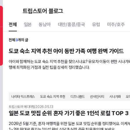
트립스토어 블로그
전체
일본
동남아
대만/홍콩/중국
유럽
미주/호주
전체
3
개의 글
도쿄 숙소 지역 추천 아이 동반 가족 여행 완벽 가이드
아이와 함께하는 도쿄 숙소 지역 추천을 찾으시나요? 유모차 이동이 편한 시나가
행에 최적화된 거점과 실전 팁을 상세히 정리했습니다.
나리타 익스프레스
도쿄 숙소 지역 추천
디즈니랜드
선샤인시티
시나가와
오
트립스토어 에디터팀
2026.05.13
일본 도쿄 맛집 순위 혼자 가기 좋은 1인석 로컬 TOP 3
2026년 5월 기준, 혼자 여행객을 위한 일본 도쿄 맛집 순위를 정리했어요. 이
1~2만 원대로 즐기는 1인석 완비 식당과 실전 주문 팁을 확인해 보세요.