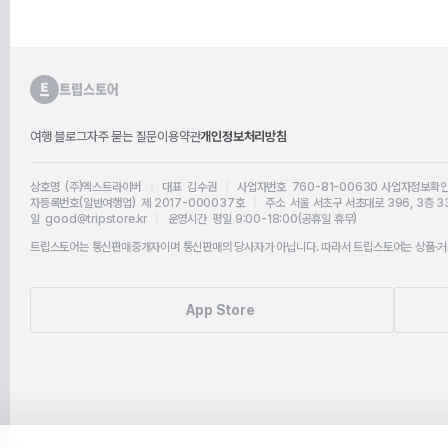
여행 블로그
자주 묻는 질문
이용약관
개인정보처리방침
상호명 (주)엑스트라이버
|
대표 김수권
|
사업자번호 760-81-00630
사업자정보확
자등록번호(일반여행업) 제 2017-000037호
|
주소 서울 서초구 서초대로 396, 3층 3
일 good@tripstore.kr
|
운영시간 평일 9:00-18:00(공휴일 휴무)
트립스토어는 통신판매중개자이며 통신판매의 당사자가 아닙니다. 따라서 트립스토어는 상품·거래
App Store