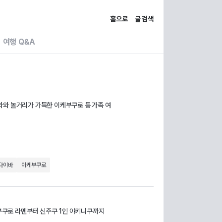
홈으로
글 검색
여행 Q&A
와와 놀거리가 가득한 이케부쿠로 등 가족 여
다이바
이케부쿠로
케부쿠로 라멘부터 신주쿠 1인 야키니쿠까지