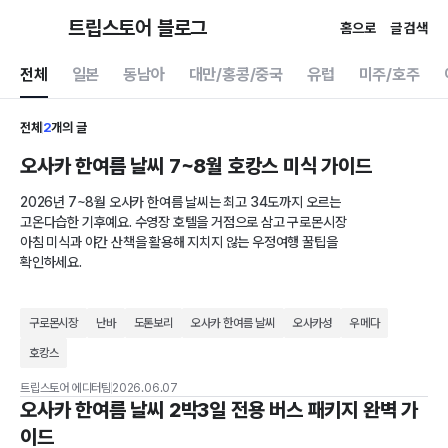
트립스토어 블로그
홈으로
글 검색
전체
일본
동남아
대만/홍콩/중국
유럽
미주/호주
전체
2
개의 글
오사카 한여름 날씨 7~8월 호캉스 미식 가이드
2026년 7~8월 오사카 한여름 날씨는 최고 34도까지 오르는
고온다습한 기후예요. 수영장 호텔을 거점으로 삼고 구로몬시장
아침 미식과 야간 산책을 활용해 지치지 않는 우정여행 꿀팁을
확인하세요.
구로몬시장
난바
도톤보리
오사카 한여름 날씨
오사카성
우메다
호캉스
트립스토어 에디터팀
2026.06.07
오사카 한여름 날씨 2박3일 전용 버스 패키지 완벽 가
이드