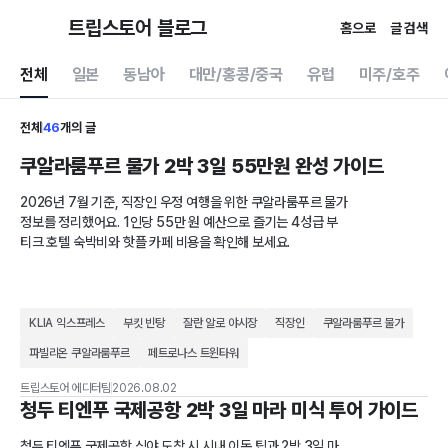
트립스토어 블로그
홈으로
글 검색
전체
일본
동남아
대만/홍콩/중국
유럽
미주/호주
전체
46
개의 글
쿠알라룸푸르 물가 2박 3일 55만원 완성 가이드
2026년 7월 기준, 직장인 우정 여행을 위한 쿠알라룸푸르 물가
정보를 정리했어요. 1인당 55만 원 예산으로 즐기는 4성급 부
티크 호텔 숙박비와 핫플 카페 비용을 확인해 보세요.
KLIA 익스프레스
부킷 빈탕
잘란 알로 야시장
직장인
쿠알라룸푸르 물가
파빌리온 쿠알라룸푸르
페트로나스 트윈타워
트립스토어 에디터팀
2026.08.02
청두 티엔푸 국제공항 2박 3일 마라 미식 투어 가이드
청두 티엔푸 국제공항 심야 도착 시 시내 이동 팁과 2박 3일 마