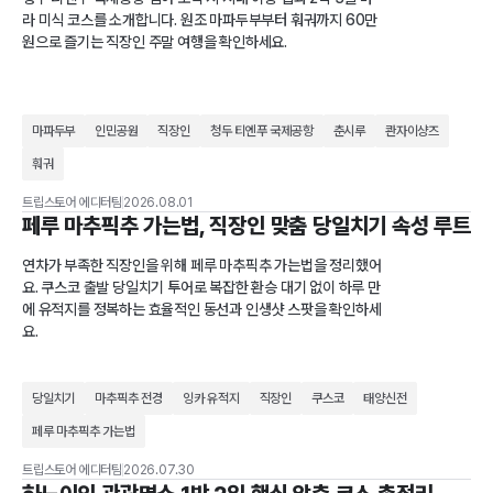
라 미식 코스를 소개합니다. 원조 마파두부부터 훠궈까지 60만
원으로 즐기는 직장인 주말 여행을 확인하세요.
마파두부
인민공원
직장인
청두 티엔푸 국제공항
춘시루
콴자이샹즈
훠궈
트립스토어 에디터팀
2026.08.01
페루 마추픽추 가는법, 직장인 맞춤 당일치기 속성 루트
연차가 부족한 직장인을 위해 페루 마추픽추 가는법을 정리했어
요. 쿠스코 출발 당일치기 투어로 복잡한 환승 대기 없이 하루 만
에 유적지를 정복하는 효율적인 동선과 인생샷 스팟을 확인하세
요.
당일치기
마추픽추 전경
잉카 유적지
직장인
쿠스코
태양신전
페루 마추픽추 가는법
트립스토어 에디터팀
2026.07.30