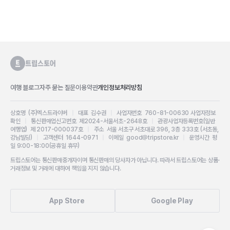
여행 블로그
자주 묻는 질문
이용약관
개인정보처리방침
상호명 (주)엑스트라이버
|
대표 김수권
|
사업자번호 760-81-00630
사업자정보
확인
|
통신판매업신고번호 제2024-서울서초-2648호
|
관광사업자등록번호(일반
여행업) 제 2017-000037호
|
주소 서울 서초구 서초대로 396, 3층 333호 (서초동,
강남빌딩)
|
고객센터 1644-0971
|
이메일 good@tripstore.kr
|
운영시간 평
일 9:00-18:00(공휴일 휴무)
트립스토어는 통신판매중개자이며 통신판매의 당사자가 아닙니다. 따라서 트립스토어는 상품·
거래정보 및 거래에 대하여 책임을 지지 않습니다.
App Store
Google Play