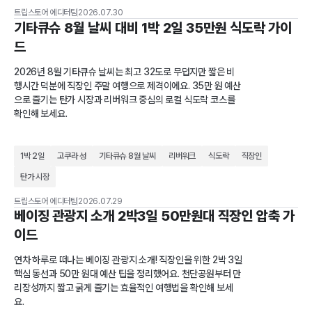
트립스토어 에디터팀
2026.07.30
기타큐슈 8월 날씨 대비 1박 2일 35만원 식도락 가이
드
2026년 8월 기타큐슈 날씨는 최고 32도로 무덥지만 짧은 비
행시간 덕분에 직장인 주말 여행으로 제격이에요. 35만 원 예산
으로 즐기는 탄가 시장과 리버워크 중심의 로컬 식도락 코스를
확인해 보세요.
1박 2일
고쿠라 성
기타큐슈 8월 날씨
리버워크
식도락
직장인
탄가 시장
트립스토어 에디터팀
2026.07.29
베이징 관광지 소개 2박3일 50만원대 직장인 압축 가
이드
연차 하루로 떠나는 베이징 관광지 소개! 직장인을 위한 2박 3일
핵심 동선과 50만 원대 예산 팁을 정리했어요. 천단공원부터 만
리장성까지 짧고 굵게 즐기는 효율적인 여행법을 확인해 보세
요.