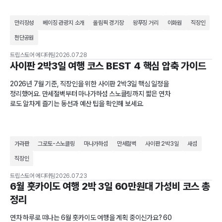
만리장성
베이징 관광지 소개
올림픽 경기장
왕푸징 거리
이화원
직장인
천단공원
트립스토어 에디터팀
2026.07.28
사이판 2박3일 여행 코스 BEST 4 핵심 압축 가이드
2026년 7월 기준, 직장인을 위한 사이판 2박3일 핵심 일정을
정리했어요. 만세절벽부터 마나가하섬 스노클링까지 짧은 연차
로도 알차게 즐기는 동선과 예산 팁을 확인해 보세요.
가라판
그로토-스노클링
마나가하섬
만세절벽
사이판 2박3일
새섬
직장인
트립스토어 에디터팀
2026.07.23
6월 훗카이도 여행 2박 3일 60만원대 가성비 코스 총
정리
연차 하루로 떠나는 6월 훗카이도 여행을 계획 중이신가요? 60