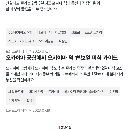
만원대로 즐기는 2박 3일 삿포로 시내 핵심 동선과 직장인을 위
한 가성비 꿀팁을 모두 정리했어요.
6월 훗카이도 여행
마코마나이타키노영원
삿포로
스스키노거리
시로이코이비토파크
오도리공원
직장인
트립스토어 에디터팀
2026.07.21
오카야마 공항에서 오카야마 역 1박2일 미식 가이드
오카야마 공항에서 오카야마 역 도착 후 즐기는 직장인 맞춤 1박 2일 미식 코스
를 소개합니다. 데미카츠동부터 과일 파르페까지 역 주변 1.5km 이내 알짜배기
동선을 확인하세요.
과일 파르페
데미카츠동
돈키호테
오카야마 공항에서 오카야마 역
이온몰
이자카야
직장인
트립스토어 에디터팀
2026.07.19
1
2
3
4
5