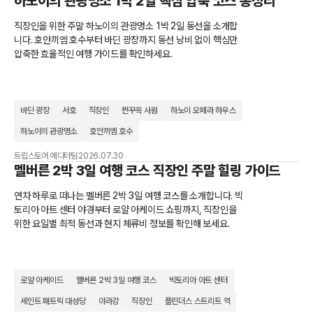
하노이의 관광명소 1박 2일 핵심 압축 코스 총정리
직장인을 위한 주말 하노이의 관광명소 1박 2일 동선을 소개합
니다. 호안끼엠 호수부터 바딘 광장까지 동선 낭비 없이 핵심만
압축한 효율적인 여행 가이드를 확인하세요.
바딘 광장
서호
직장인
쩐꾸옥 사원
하노이 오페라 하우스
하노이의 관광명소
호안끼엠 호수
트립스토어 에디터팀
2026.07.30
멜버른 2박 3일 여행 코스 직장인 주말 힐링 가이드
연차 하루로 떠나는 멜버른 2박 3일 여행 코스를 소개합니다. 빅
토리아 아트 센터 야경부터 로얄 아케이드 쇼핑까지, 직장인을
위한 요일별 최적 동선과 현지 체류비 정보를 확인해 보세요.
로얄 아케이드
멜버른 2박 3일 여행 코스
빅토리아 아트 센터
세인트 패트릭 대성당
야라강
직장인
플린더스 스트리트 역