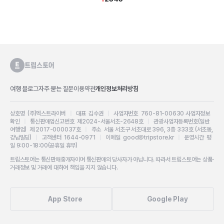
여행 블로그
자주 묻는 질문
이용약관
개인정보처리방침
상호명 (주)엑스트라이버
|
대표 김수권
|
사업자번호 760-81-00630
사업자정보
확인
|
통신판매업신고번호 제2024-서울서초-2648호
|
관광사업자등록번호(일반
여행업) 제 2017-000037호
|
주소 서울 서초구 서초대로 396, 3층 333호 (서초동,
강남빌딩)
|
고객센터 1644-0971
|
이메일 good@tripstore.kr
|
운영시간 평
일 9:00-18:00(공휴일 휴무)
트립스토어는 통신판매중개자이며 통신판매의 당사자가 아닙니다. 따라서 트립스토어는 상품·
거래정보 및 거래에 대하여 책임을 지지 않습니다.
App Store
Google Play