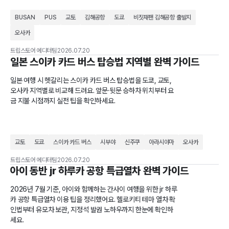
BUSAN
PUS
교토
김해공항
도쿄
비짓재팬 김해공항 출발지
오사카
트립스토어 에디터팀
2026.07.20
일본 스이카 카드 버스 탑승법 지역별 완벽 가이드
일본 여행 시 헷갈리는 스이카 카드 버스 탑승법을 도쿄, 교토,
오사카 지역별로 비교해 드려요. 앞문·뒷문 승하차 위치부터 요
금 지불 시점까지 실전 팁을 확인하세요.
교토
도쿄
스이카 카드 버스
시부야
신주쿠
아라시야마
오사카
트립스토어 에디터팀
2026.07.20
아이 동반 jr 하루카 공항 특급열차 완벽 가이드
2026년 7월 기준, 아이와 함께하는 간사이 여행을 위한 jr 하루
카 공항 특급열차 이용 팁을 정리했어요. 헬로키티 테마 열차 확
인법부터 유모차 보관, 지정석 발권 노하우까지 한눈에 확인하
세요.