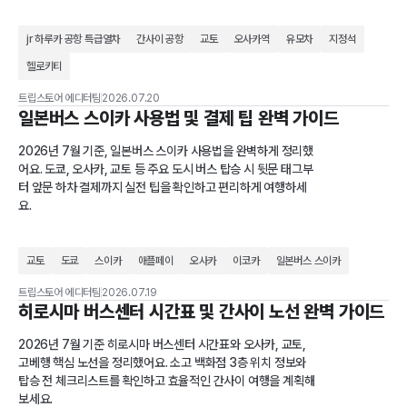
jr 하루카 공항 특급열차
간사이 공항
교토
오사카역
유모차
지정석
헬로키티
트립스토어 에디터팀
2026.07.20
일본버스 스이카 사용법 및 결제 팁 완벽 가이드
2026년 7월 기준, 일본버스 스이카 사용법을 완벽하게 정리했
어요. 도쿄, 오사카, 교토 등 주요 도시 버스 탑승 시 뒷문 태그부
터 앞문 하차 결제까지 실전 팁을 확인하고 편리하게 여행하세
요.
교토
도쿄
스이카
애플페이
오사카
이코카
일본버스 스이카
트립스토어 에디터팀
2026.07.19
히로시마 버스센터 시간표 및 간사이 노선 완벽 가이드
2026년 7월 기준 히로시마 버스센터 시간표와 오사카, 교토,
고베행 핵심 노선을 정리했어요. 소고 백화점 3층 위치 정보와
탑승 전 체크리스트를 확인하고 효율적인 간사이 여행을 계획해
보세요.