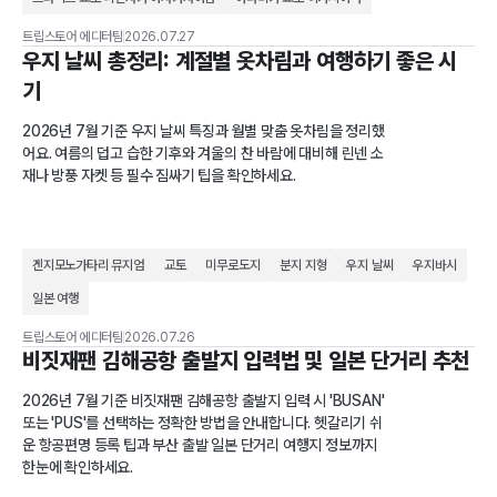
트립스토어 에디터팀
2026.07.27
우지 날씨 총정리: 계절별 옷차림과 여행하기 좋은 시
기
2026년 7월 기준 우지 날씨 특징과 월별 맞춤 옷차림을 정리했
어요. 여름의 덥고 습한 기후와 겨울의 찬 바람에 대비해 린넨 소
재나 방풍 자켓 등 필수 짐싸기 팁을 확인하세요.
겐지모노가타리 뮤지엄
교토
미무로도지
분지 지형
우지 날씨
우지바시
일본 여행
트립스토어 에디터팀
2026.07.26
비짓재팬 김해공항 출발지 입력법 및 일본 단거리 추천
2026년 7월 기준 비짓재팬 김해공항 출발지 입력 시 'BUSAN'
또는 'PUS'를 선택하는 정확한 방법을 안내합니다. 헷갈리기 쉬
운 항공편명 등록 팁과 부산 출발 일본 단거리 여행지 정보까지
한눈에 확인하세요.