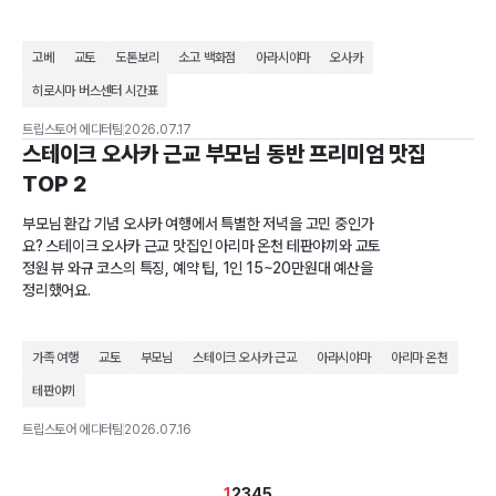
고베
교토
도톤보리
소고 백화점
아라시야마
오사카
히로시마 버스센터 시간표
트립스토어 에디터팀
2026.07.17
스테이크 오사카 근교 부모님 동반 프리미엄 맛집
TOP 2
부모님 환갑 기념 오사카 여행에서 특별한 저녁을 고민 중인가
요? 스테이크 오사카 근교 맛집인 아리마 온천 테판야끼와 교토
정원 뷰 와규 코스의 특징, 예약 팁, 1인 15~20만원대 예산을
정리했어요.
가족 여행
교토
부모님
스테이크 오사카 근교
아라시야마
아리마 온천
테판야끼
트립스토어 에디터팀
2026.07.16
1
2
3
4
5