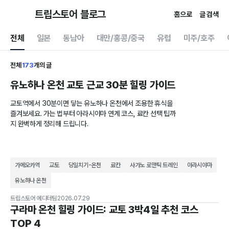
트립스토어 블로그
홈으로
글 검색
전체
일본
동남아
대만/홍콩/중국
유럽
미주/호주
전체
173
개의 글
유노하나 온천 교토 근교 30분 힐링 가이드
교토역에서 30분이면 닿는 유노하나 온천에서 조용한 휴식을
즐겨보세요. 가는 법부터 아라시야마 연계 코스, 료칸 선택 팁까
지 완벽하게 정리해 드립니다.
가메오카역
교토
당일치기-온천
료칸
사가노 로맨틱 트레인
아라시야마
유노하나 온천
트립스토어 에디터팀
2026.07.29
구라마 온천 힐링 가이드: 교토 3박4일 추천 코스
TOP 4