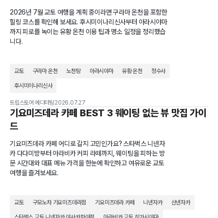
2026년 7월 교토 여행을 계획 중이라면 구라마 온천을 포함한
힐링 코스를 확인해 보세요. 후시미이나리신사부터 아라시야마
까지 피로를 녹이는 유황 온천 이용 팁과 명소 일정을 정리했습
니다.
교토
구라마 온천
노천탕
아라시야마
유황 온천
청수사
후시미이나리신사
트립스토어 에디터팀
2026.07.27
기요미즈데라 카페 BEST 3 웨이팅 없는 뷰 맛집 가이
드
기요미즈데라 카페 어디로 갈지 고민인가요? 스타벅스 니넨자
카 다다미방부터 아라비카 커피 라떼까지, 웨이팅을 피하는 방
문 시간대와 대표 메뉴 가격을 한눈에 확인하고 여유로운 교토
여행을 즐겨보세요.
교토
구모노차 기요미즈데라점
기요미즈데라 카페
니넨자카
산넨자카
스타벅스 교토 니넨자카 야사카차야점
아라비카 교토 히가시야마