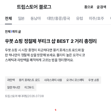
트립스토어 블로그
홈으로
글 검색
전체
일본
동남아
대만/홍콩/중국
유럽
미주/호주
전체
1
개의 글
우붓 쇼핑 정찰제 부티크 샵 BEST 2 거리 총정리
우붓 쇼핑 시 시장 흥정이 피곤하다면 몽키 포레스트 로드와 잘
란 하나만의 정찰제 샵을 방문해 보세요. 퀄리티 높은 오가닉 코
스메틱과 라탄백을 쾌적하게 고르는 법을 정리했어요.
라탄백
몽키 포레스트 로드
사라스와띠 사원
오가닉 코스메틱
우붓 쇼핑
잘란 하나만
티크우드
트립스토어 에디터팀
2026.07.08
1