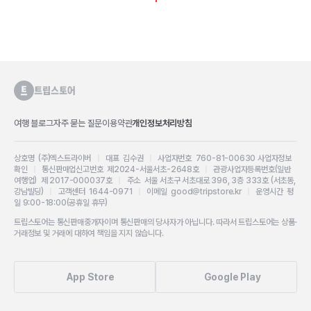
여행 블로그
자주 묻는 질문
이용약관
개인정보처리방침
상호명 (주)엑스트라이버
|
대표 김수권
|
사업자번호 760-81-00630
사업자정보
확인
|
통신판매업신고번호 제2024-서울서초-2648호
|
관광사업자등록번호(일반
여행업) 제 2017-000037호
|
주소 서울 서초구 서초대로 396, 3층 333호 (서초동,
강남빌딩)
|
고객센터 1644-0971
|
이메일 good@tripstore.kr
|
운영시간 평
일 9:00-18:00(공휴일 휴무)
트립스토어는 통신판매중개자이며 통신판매의 당사자가 아닙니다. 따라서 트립스토어는 상품·
거래정보 및 거래에 대하여 책임을 지지 않습니다.
App Store
Google Play