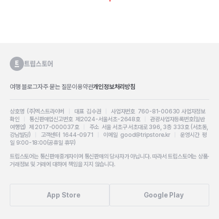
여행 블로그
자주 묻는 질문
이용약관
개인정보처리방침
상호명 (주)엑스트라이버
|
대표 김수권
|
사업자번호 760-81-00630
사업자정보
확인
|
통신판매업신고번호 제2024-서울서초-2648호
|
관광사업자등록번호(일반
여행업) 제 2017-000037호
|
주소 서울 서초구 서초대로 396, 3층 333호 (서초동,
강남빌딩)
|
고객센터 1644-0971
|
이메일 good@tripstore.kr
|
운영시간 평
일 9:00-18:00(공휴일 휴무)
트립스토어는 통신판매중개자이며 통신판매의 당사자가 아닙니다. 따라서 트립스토어는 상품·
거래정보 및 거래에 대하여 책임을 지지 않습니다.
App Store
Google Play