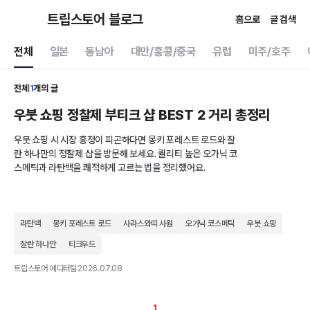
트립스토어 블로그
홈으로
글 검색
전체
일본
동남아
대만/홍콩/중국
유럽
미주/호주
전체
1
개의 글
우붓 쇼핑 정찰제 부티크 샵 BEST 2 거리 총정리
우붓 쇼핑 시 시장 흥정이 피곤하다면 몽키 포레스트 로드와 잘
란 하나만의 정찰제 샵을 방문해 보세요. 퀄리티 높은 오가닉 코
스메틱과 라탄백을 쾌적하게 고르는 법을 정리했어요.
라탄백
몽키 포레스트 로드
사라스와띠 사원
오가닉 코스메틱
우붓 쇼핑
잘란 하나만
티크우드
트립스토어 에디터팀
2026.07.08
1