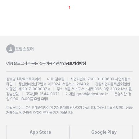
1
여행 블로그
자주 묻는 질문
이용약관
개인정보처리방침
상호명 (주)엑스트라이버
|
대표 김수권
|
사업자번호 760-81-00630
사업자정보
확인
|
통신판매업신고번호 제2024-서울서초-2648호
|
관광사업자등록번호(일반
여행업) 제 2017-000037호
|
주소 서울 서초구 서초대로 396, 3층 333호 (서초동,
강남빌딩)
|
고객센터 1644-0971
|
이메일 good@tripstore.kr
|
운영시간 평
일 9:00-18:00(공휴일 휴무)
트립스토어는 통신판매중개자이며 통신판매의 당사자가 아닙니다. 따라서 트립스토어는 상품·
거래정보 및 거래에 대하여 책임을 지지 않습니다.
App Store
Google Play