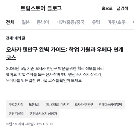
트립스토어 블로그
홈으로
글 검색
전체
일본
동남아
대만/홍콩/중국
유럽
미주/호주
전체
1
개의 글
오사카 톈만구 완벽 가이드: 학업 기원과 우메다 연계
코스
2026년 5월 기준 오사카 톈만구 방문을 위한 핵심 정보를 정리
했어요. 학업 성취를 돕는 신사 참배부터 텐진바시스지 상점가,
우메다를 잇는 알찬 반나절 코스를 확인해 보세요.
구로몬시장
도톤보리
미나미모리마치역
오사카 톈만구
우메다스카이빌딩
텐진 마쓰리
텐진바시스지 상점가
트립스토어 에디터팀
2026.06.03