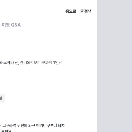
홈으로
글 검색
여행 Q&A
네와 로바타 진, 칸나와 야키니쿠까지 1인당
점
다. 고쿠라역 뒤편의 와규 야키니쿠부터 타치
 보세요.