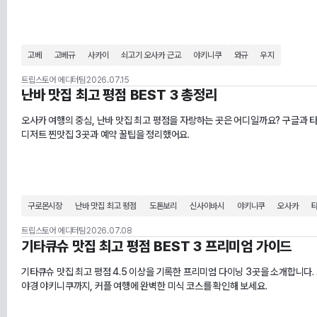
고베
고베규
사카이
쇠고기 오사카 근교
야키니쿠
와규
우지
트립스토어 에디터팀
2026.07.15
난바 맛집 최고 평점 BEST 3 총정리
오사카 여행의 중심, 난바 맛집 최고 평점을 자랑하는 곳은 어디일까요? 구글과 타
디저트 찐맛집 3곳과 예약 꿀팁을 정리했어요.
구로몬시장
난바 맛집 최고 평점
도톤보리
신사이바시
야키니쿠
오사카
트립스토어 에디터팀
2026.07.08
기타큐슈 맛집 최고 평점 BEST 3 프리미엄 가이드
기타큐슈 맛집 최고 평점 4.5 이상을 기록한 프리미엄 다이닝 3곳을 소개합니다
야경 야키니쿠까지, 커플 여행에 완벽한 미식 코스를 확인해 보세요.