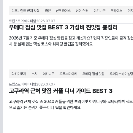
디즈니랜드 근처 맛집
라멘
신우라야스
심야 식당
야키니쿠
우라야스
이
트립스토어 에디터팀
2026.07.07
우메다 점심 맛집 BEST 3 가성비 찐맛집 총정리
2026년 7월 기준 우메다 점심 맛집을 찾고 계신가요? 현지 직장인들이 즐겨 찾는
치 등 실패 없는 핵심 코스와 웨이팅 꿀팁을 정리했어요.
다키미코지
스시
야키니쿠
오코노미야키
우메다 점심 맛집
우메다스카이빌
트립스토어 에디터팀
2026.07.07
고쿠라역 근처 맛집 커플 디너 가이드 BEST 3
고쿠라역 근처 맛집 중 3040 커플을 위한 프라이빗 야키니쿠와 로바타야끼 정보를 
으로 즐기는 분위기 좋은 디너 팁을 확인하세요.