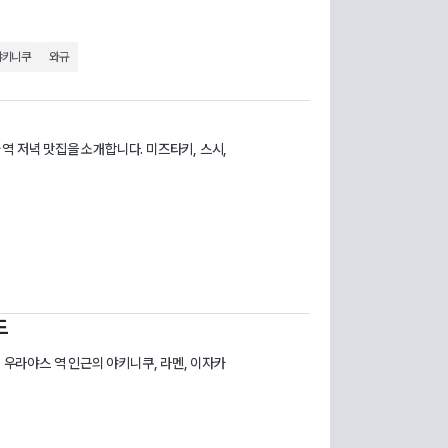
야키니쿠
와규
역 저녁 맛집을 소개합니다. 미즈타키, 스시,
드
 우라야스 역 인근의 야키니쿠, 라멘, 이자카