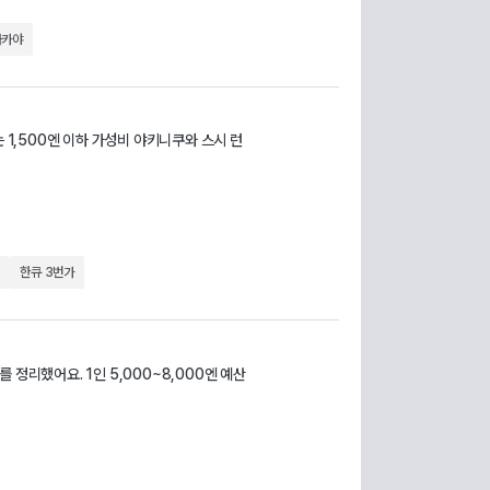
자카야
 1,500엔 이하 가성비 야키니쿠와 스시 런
딩
한큐 3번가
정리했어요. 1인 5,000~8,000엔 예산