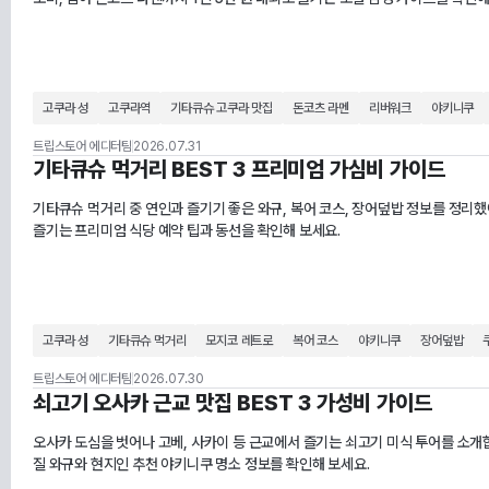
고쿠라 성
고쿠라역
기타큐슈 고쿠라 맛집
돈코츠 라멘
리버워크
야키니쿠
트립스토어 에디터팀
2026.07.31
기타큐슈 먹거리 BEST 3 프리미엄 가심비 가이드
기타큐슈 먹거리 중 연인과 즐기기 좋은 와규, 복어 코스, 장어덮밥 정보를 정리했어
즐기는 프리미엄 식당 예약 팁과 동선을 확인해 보세요.
고쿠라 성
기타큐슈 먹거리
모지코 레트로
복어 코스
야키니쿠
장어덮밥
트립스토어 에디터팀
2026.07.30
쇠고기 오사카 근교 맛집 BEST 3 가성비 가이드
오사카 도심을 벗어나 고베, 사카이 등 근교에서 즐기는 쇠고기 미식 투어를 소개합
질 와규와 현지인 추천 야키니쿠 명소 정보를 확인해 보세요.