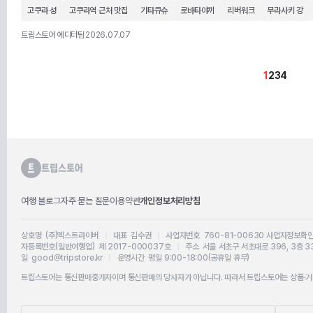
고쿠라 성
고쿠라역 근처 맛집
기타큐슈
로바타야끼
리버워크
무라사키 강
트립스토어 에디터팀
2026.07.07
1
2
3
4
여행 블로그
자주 묻는 질문
이용약관
개인정보처리방침
상호명 (주)엑스트라이버
|
대표 김수권
|
사업자번호 760-81-00630
사업자정보확
자등록번호(일반여행업) 제 2017-000037호
|
주소 서울 서초구 서초대로 396, 3층 3
일 good@tripstore.kr
|
운영시간 평일 9:00-18:00(공휴일 휴무)
트립스토어는 통신판매중개자이며 통신판매의 당사자가 아닙니다. 따라서 트립스토어는 상품·거래