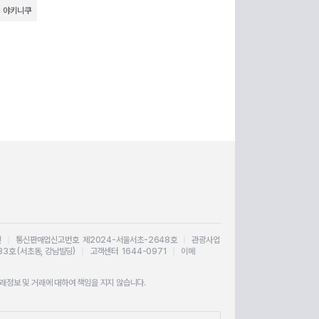
야키니쿠
인
|
통신판매업신고번호 제2024-서울서초-2648호
|
관광사업
33호 (서초동, 강남빌딩)
|
고객센터 1644-0971
|
이메
정보 및 거래에 대하여 책임을 지지 않습니다.