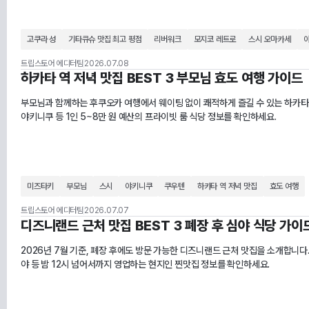
고쿠라 성
기타큐슈 맛집 최고 평점
리버워크
모지코 레트로
스시 오마카세
트립스토어 에디터팀
2026.07.08
하카타 역 저녁 맛집 BEST 3 부모님 효도 여행 가이드
부모님과 함께하는 후쿠오카 여행에서 웨이팅 없이 쾌적하게 즐길 수 있는 하카타 
야키니쿠 등 1인 5~8만 원 예산의 프라이빗 룸 식당 정보를 확인하세요.
미즈타키
부모님
스시
야키니쿠
쿠우텐
하카타 역 저녁 맛집
효도 여행
트립스토어 에디터팀
2026.07.07
디즈니랜드 근처 맛집 BEST 3 폐장 후 심야 식당 가이
2026년 7월 기준, 폐장 후에도 방문 가능한 디즈니랜드 근처 맛집을 소개합니다.
야 등 밤 12시 넘어서까지 영업하는 현지인 찐맛집 정보를 확인하세요.