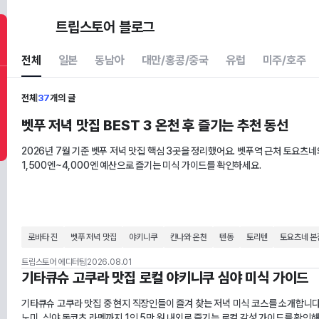
트립스토어 블로그
전체
일본
동남아
대만/홍콩/중국
유럽
미주/호주
전체
37
개의 글
벳푸 저녁 맛집 BEST 3 온천 후 즐기는 추천 동선
2026년 7월 기준 벳푸 저녁 맛집 핵심 3곳을 정리했어요. 벳푸역 근처 토요츠
1,500엔~4,000엔 예산으로 즐기는 미식 가이드를 확인하세요.
로바타 진
벳푸 저녁 맛집
야키니쿠
칸나와 온천
텐동
토리텐
토요츠네 본
트립스토어 에디터팀
2026.08.01
기타큐슈 고쿠라 맛집 로컬 야키니쿠 심야 미식 가이드
기타큐슈 고쿠라 맛집 중 현지 직장인들이 즐겨 찾는 저녁 미식 코스를 소개합니
노미, 심야 돈코츠 라멘까지 1인 5만 원 내외로 즐기는 로컬 감성 가이드를 확인해