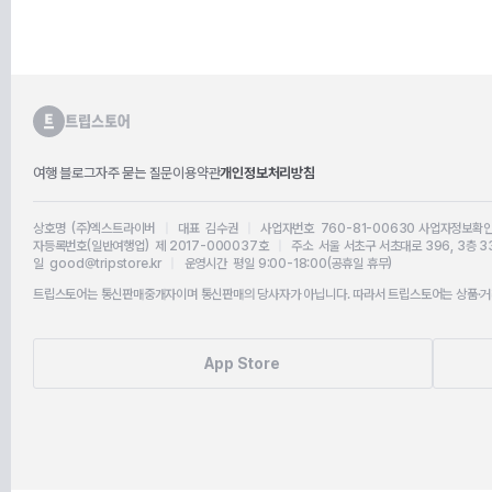
여행 블로그
자주 묻는 질문
이용약관
개인정보처리방침
상호명 (주)엑스트라이버
|
대표 김수권
|
사업자번호 760-81-00630
사업자정보확
자등록번호(일반여행업) 제 2017-000037호
|
주소 서울 서초구 서초대로 396, 3층 3
일 good@tripstore.kr
|
운영시간 평일 9:00-18:00(공휴일 휴무)
트립스토어는 통신판매중개자이며 통신판매의 당사자가 아닙니다. 따라서 트립스토어는 상품·거래
App Store