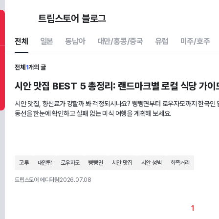
트립스토어 블로그
전체
일본
동남아
대만/홍콩/중국
유럽
미주/호주
전체
1
개의 글
시안 맛집 BEST 5 총정리: 랜드마크별 로컬 식당 가이
시안 맛집, 향신료가 강할까 봐 걱정되시나요? 뺭뺭면부터 로우자모까지 한국인 
동선을 한눈에 확인하고 실패 없는 미식 여행을 계획해 보세요.
고루
대안탑
로우자모
뺭뺭면
시안 맛집
시안 성벽
회족거리
트립스토어 에디터팀
2026.07.08
1