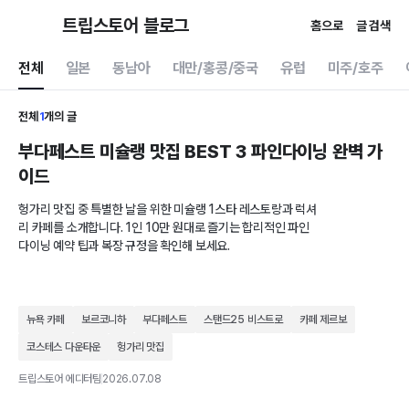
트립스토어 블로그
홈으로
글 검색
전체
일본
동남아
대만/홍콩/중국
유럽
미주/호주
전체
1
개의 글
부다페스트 미슐랭 맛집 BEST 3 파인다이닝 완벽 가
이드
헝가리 맛집 중 특별한 날을 위한 미슐랭 1스타 레스토랑과 럭셔
리 카페를 소개합니다. 1인 10만 원대로 즐기는 합리적인 파인
다이닝 예약 팁과 복장 규정을 확인해 보세요.
뉴욕 카페
보르코니하
부다페스트
스탠드25 비스트로
카페 제르보
코스테스 다운타운
헝가리 맛집
트립스토어 에디터팀
2026.07.08