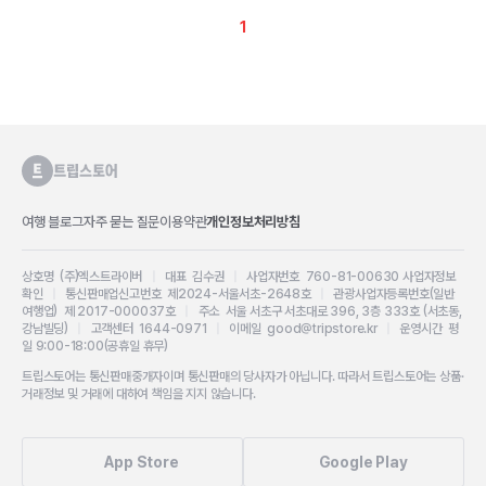
1
여행 블로그
자주 묻는 질문
이용약관
개인정보처리방침
상호명 (주)엑스트라이버
|
대표 김수권
|
사업자번호 760-81-00630
사업자정보
확인
|
통신판매업신고번호 제2024-서울서초-2648호
|
관광사업자등록번호(일반
여행업) 제 2017-000037호
|
주소 서울 서초구 서초대로 396, 3층 333호 (서초동,
강남빌딩)
|
고객센터 1644-0971
|
이메일 good@tripstore.kr
|
운영시간 평
일 9:00-18:00(공휴일 휴무)
트립스토어는 통신판매중개자이며 통신판매의 당사자가 아닙니다. 따라서 트립스토어는 상품·
거래정보 및 거래에 대하여 책임을 지지 않습니다.
App Store
Google Play