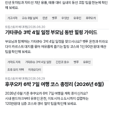
린넨 옷차림과 자외선 차단 용품, 태풍 대비 실내외 동선 조합 팁을 한눈에 확인
해 보세요.
가고시마
규슈 8월 날씨
린넨
벳푸
우양산
유후인
후쿠오카
트립스토어 에디터팀
2026.06.30
기타큐슈 3박 4일 일정 부모님 동반 힐링 가이드
부모님과 함께하는 기타큐슈 3박 4일 일정을 찾으시나요? 벳푸 온천과 히라오
다이 카르스트 대지를 묶어 여유롭게 즐기는 힐링 코스와 1인 90만 원대 예산
팁을 확인해 보세요.
가마도 지옥
기타큐슈 3박 4일 일정
긴린코 호수
벳푸
유후인
쵸후 모리 저택
히라오다이
트립스토어 에디터팀
2026.06.29
후쿠오카 6박 7일 여행 코스 총정리 (2026년 6월)
2026년 6월 기준 후쿠오카 6박 7일 여행을 계획 중이신가요?
시내 랜드마크부터 유후인 온천, 이토시마 소도시까지 섭렵하는
120만원대 심층 코스와 경비 절약 팁을 확인해 보세요.