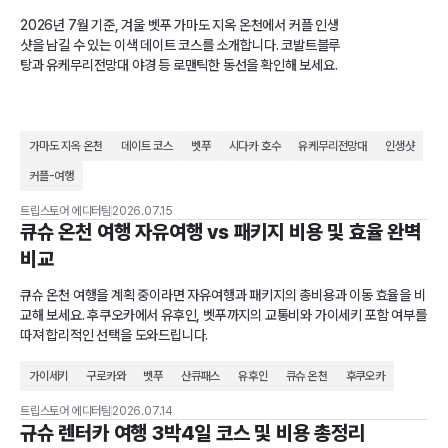
2026년 7월 기준, 겨울 벳푸 가마도 지옥 온천에서 커플 인생
샷을 남길 수 있는 이색 데이트 코스를 소개합니다. 코발트블루
탕과 유케무리전망대 야경 등 로맨틱한 동선을 확인해 보세요.
가마도 지옥 온천
데이트 코스
벳푸
시다카 호수
유케무리전망대
인생샷
커플-여행
트립스토어 에디터팀
2026.07.15
큐슈 온천 여행 자유여행 vs 패키지 비용 및 효율 완벽
비교
큐슈 온천 여행을 계획 중이라면 자유여행과 패키지의 총비용과 이동 효율을 비
교해 보세요. 후쿠오카에서 유후인, 벳푸까지의 교통비와 가이세키 포함 여부를
따져 합리적인 선택을 도와드립니다.
가이세키
구로카와
벳푸
산큐패스
유후인
큐슈 온천
후쿠오카
트립스토어 에디터팀
2026.07.14
규슈 렌터카 여행 3박4일 코스 및 비용 총정리