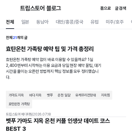
트립스토어 블로그
홈으로
글 검색
전체
일본
동남아
대만/홍콩/중국
유럽
미주/호주
전체
21
개의 글
효탄온천 가족탕 예약 팁 및 가격 총정리
효탄온천 가족탕 예약 없이 바로 이용할 수 있을까요? 1실
2,400엔부터 시작하는 이용 요금과 당일 현장 예약 꿀팁, 대기
시간을 줄이는 오픈런 방법까지 핵심 정보를 모두 정리했습니
다.
가마도 지옥
바다 지옥
벳푸
온천 달걀
유케무리전망대
지옥찜
효탄온천 가족탕
트립스토어 에디터팀
2026.07.18
벳푸 가마도 지옥 온천 커플 인생샷 데이트 코스
BEST 3