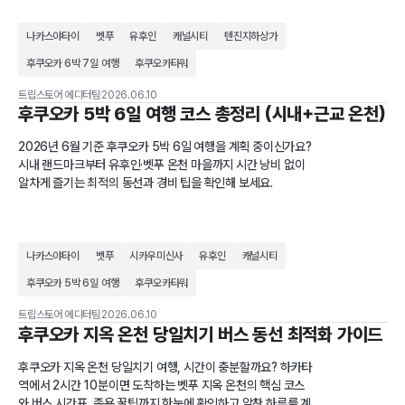
나카스야타이
벳푸
유후인
캐널시티
텐진지하상가
후쿠오카 6박 7일 여행
후쿠오카타워
트립스토어 에디터팀
2026.06.10
후쿠오카 5박 6일 여행 코스 총정리 (시내+근교 온천)
2026년 6월 기준 후쿠오카 5박 6일 여행을 계획 중이신가요?
시내 랜드마크부터 유후인·벳푸 온천 마을까지 시간 낭비 없이
알차게 즐기는 최적의 동선과 경비 팁을 확인해 보세요.
나카스야타이
벳푸
시카우미신사
유후인
캐널시티
후쿠오카 5박 6일 여행
후쿠오카타워
트립스토어 에디터팀
2026.06.10
후쿠오카 지옥 온천 당일치기 버스 동선 최적화 가이드
후쿠오카 지옥 온천 당일치기 여행, 시간이 충분할까요? 하카타
역에서 2시간 10분이면 도착하는 벳푸 지옥 온천의 핵심 코스
와 버스 시간표, 족욕 꿀팁까지 한눈에 확인하고 알찬 하루를 계