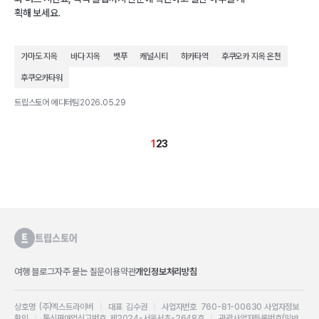
획해 보세요.
가마도 지옥
바다 지옥
벳푸
캐널시티
하카타역
후쿠오카 지옥 온천
후쿠오카타워
트립스토어 에디터팀
2026.05.29
1
2
3
여행 블로그
자주 묻는 질문
이용약관
개인정보처리방침
상호명 (주)엑스트라이버
|
대표 김수권
|
사업자번호 760-81-00630
사업자정보
확인
|
통신판매업신고번호 제2024-서울서초-2648호
|
관광사업자등록번호(일반