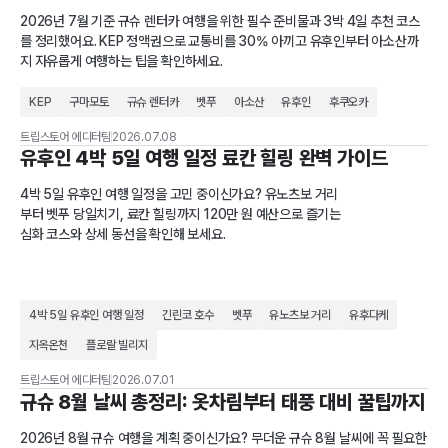
2026년 7월 기준 규슈 렌터카 여행을 위한 필수 준비물과 3박 4일 추천 코스
를 정리했어요. KEP 정액권으로 교통비를 30% 아끼고 유후인부터 아소산까
지 자유롭게 여행하는 팁을 확인하세요.
KEP
구마모토
규슈 렌터카
벳푸
아소산
유후인
후쿠오카
트립스토어 에디터팀
2026.07.08
유후인 4박 5일 여행 일정 료칸 힐링 완벽 가이드
4박 5일 유후인 여행 일정을 고민 중이신가요? 유노츠보 거리
부터 벳푸 당일치기, 료칸 힐링까지 120만 원 예산으로 즐기는
심화 코스와 상세 동선을 확인해 보세요.
4박 5일 유후인 여행 일정
긴린코 호수
벳푸
유노츠보 거리
유후다케
지옥온천
플로랄 빌리지
트립스토어 에디터팀
2026.07.01
규슈 8월 날씨 총정리: 옷차림부터 태풍 대비 꿀팁까지
2026년 8월 규슈 여행을 계획 중이신가요? 무더운 규슈 8월 날씨에 꼭 필요한