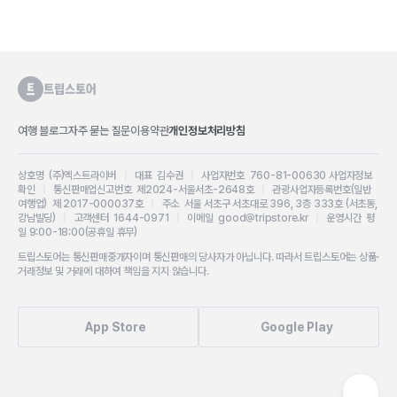
여행 블로그
자주 묻는 질문
이용약관
개인정보처리방침
상호명 (주)엑스트라이버
|
대표 김수권
|
사업자번호 760-81-00630
사업자정보
확인
|
통신판매업신고번호 제2024-서울서초-2648호
|
관광사업자등록번호(일반
여행업) 제 2017-000037호
|
주소 서울 서초구 서초대로 396, 3층 333호 (서초동,
강남빌딩)
|
고객센터 1644-0971
|
이메일 good@tripstore.kr
|
운영시간 평
일 9:00-18:00(공휴일 휴무)
트립스토어는 통신판매중개자이며 통신판매의 당사자가 아닙니다. 따라서 트립스토어는 상품·
거래정보 및 거래에 대하여 책임을 지지 않습니다.
App Store
Google Play