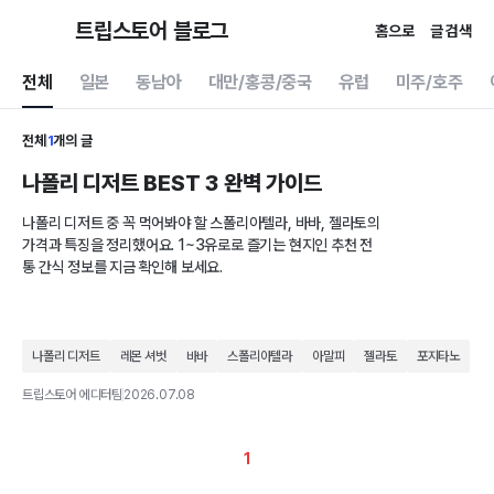
트립스토어 블로그
홈으로
글 검색
전체
일본
동남아
대만/홍콩/중국
유럽
미주/호주
전체
1
개의 글
나폴리 디저트 BEST 3 완벽 가이드
나폴리 디저트 중 꼭 먹어봐야 할 스폴리아텔라, 바바, 젤라토의
가격과 특징을 정리했어요. 1~3유로로 즐기는 현지인 추천 전
통 간식 정보를 지금 확인해 보세요.
나폴리 디저트
레몬 셔벗
바바
스폴리아텔라
아말피
젤라토
포지타노
트립스토어 에디터팀
2026.07.08
1