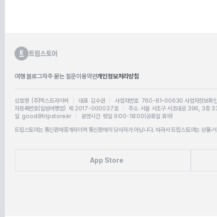
여행 블로그
자주 묻는 질문
이용약관
개인정보처리방침
상호명 (주)엑스트라이버
|
대표 김수권
|
사업자번호 760-81-00630
사업자정보확
자등록번호(일반여행업) 제 2017-000037호
|
주소 서울 서초구 서초대로 396, 3층 3
일 good@tripstore.kr
|
운영시간 평일 9:00-18:00(공휴일 휴무)
트립스토어는 통신판매중개자이며 통신판매의 당사자가 아닙니다. 따라서 트립스토어는 상품·거래
App Store