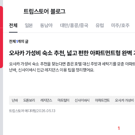
트립스토어 블로그
전체
일본
동남아
대만/홍콩/중국
유럽
미주/호주
전체
1
개의 글
오사카 가성비 숙소 추천, 넓고 편한 아파트먼트형 완벽
오사카 가성비 숙소 추천을 찾는다면 좁은 호텔 대신 주방과 세탁기를 갖춘 아파
난바, 신사이바시 인근 레지던스 이용 팁을 정리했어요.
난바
도톤보리
레지던스
마트털이
신사이바시
아파트먼트
오사카 가성비 
트립스토어 에디터팀
2026.05.13
1