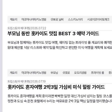
게요리
마코마나이타키노영원
삿뽀로 날씨
스스키노거리
시로이코이비토파크
트립스토어 에디터팀
2026.07.22
부모님 동반 홋카이도 맛집 BEST 3 예약 가이드
부모님과 함께하는 홋카이도 맛집 여행, 웨이팅 없는 프라이빗 룸 게요리와 쾌적한
원대 예산별 식당 리스트와 예약 팁을 확인하고 편안한 미식 여행을 계획해 보세요
게요리
마코마나이타키노영원
부모님
삿포로
오도리공원
프라이빗 룸
홋
트립스토어 에디터팀
2026.07.19
홋카이도 혼자여행 2박3일 가심비 미식 힐링 가이드
홋카이도 혼자여행을 계획 중이라면 빡빡한 일정 대신 가심비 넘치는 힐링 코스를
정찬과 도심 속 온천 호텔에서 누리는 여유로운 2박 3일 핵심 일정을 정리했습니