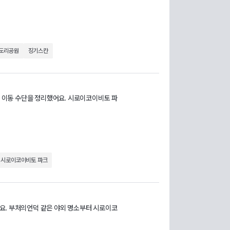
도리공원
징기스칸
와 이동 수단을 정리했어요. 시로이코이비토 파
시로이코이비토 파크
요. 부처의언덕 같은 야외 명소부터 시로이코