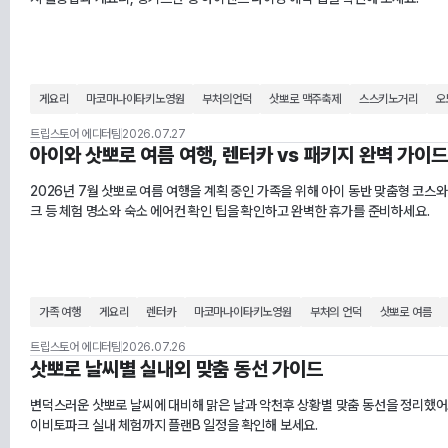
게요리
마코마나이타키노영원
부처의언덕
삿뽀로 맥주축제
스스키노거리
오
트립스토어 에디터팀
2026.07.27
아이와 삿뽀로 여름 여행, 렌터카 vs 패키지 완벽 가이드
2026년 7월 삿뽀로 여름 여행을 계획 중인 가족을 위해 아이 동반 맞춤형 코스
크 등 체험 명소와 숙소 에어컨 확인 팁을 확인하고 완벽한 휴가를 준비하세요.
가족 여행
게요리
렌터카
마코마나이타키노영원
부처의 언덕
삿뽀로 여름
트립스토어 에디터팀
2026.07.26
삿뽀로 날씨별 실내외 맞춤 동선 가이드
변덕스러운 삿뽀로 날씨에 대비해 맑은 날과 악천후 상황별 맞춤 동선을 정리했어
이비토파크 실내 체험까지 플랜B 일정을 확인해 보세요.