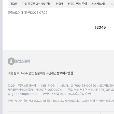
게요리
겨울 삿포로 3박 4일 경비
눈축제
비에이 버스 투어
스스키노거리
시
트립스토어 에디터팀
2026.07.02
1
2
3
4
5
여행 블로그
자주 묻는 질문
이용약관
개인정보처리방침
상호명 (주)엑스트라이버
|
대표 김수권
|
사업자번호 760-81-00630
사업자정보확
자등록번호(일반여행업) 제 2017-000037호
|
주소 서울 서초구 서초대로 396, 3층 3
일 good@tripstore.kr
|
운영시간 평일 9:00-18:00(공휴일 휴무)
트립스토어는 통신판매중개자이며 통신판매의 당사자가 아닙니다. 따라서 트립스토어는 상품·거래