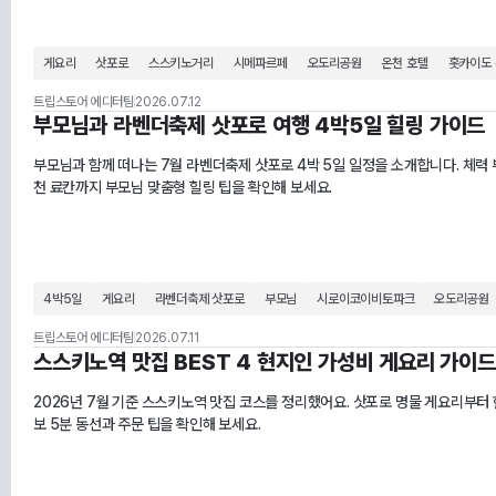
게요리
삿포로
스스키노거리
시메파르페
오도리공원
온천 호텔
홋카이도
트립스토어 에디터팀
2026.07.12
부모님과 라벤더축제 삿포로 여행 4박5일 힐링 가이드
부모님과 함께 떠나는 7월 라벤더축제 삿포로 4박 5일 일정을 소개합니다. 체력 
천 료칸까지 부모님 맞춤형 힐링 팁을 확인해 보세요.
4박5일
게요리
라벤더축제 삿포로
부모님
시로이코이비토파크
오도리공원
트립스토어 에디터팀
2026.07.11
스스키노역 맛집 BEST 4 현지인 가성비 게요리 가이드
2026년 7월 기준 스스키노역 맛집 코스를 정리했어요. 삿포로 명물 게요리부터
보 5분 동선과 주문 팁을 확인해 보세요.