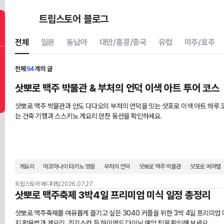
트립스토어 블로그
전체
일본
동남아
대만/홍콩/중국
유럽
미주/호주
전체
54
개의 글
삿뽀로 맥주 박물관 & 부처의 언덕 이색 아트 투어 코스
삿뽀로 맥주 박물관과 안도 다다오의 부처의 언덕을 잇는 삿포로 이색 아트 하루 코
는 건축 기행과 스스키노 게요리 만찬 동선을 확인하세요.
게요리
마코마나이 타키노 영원
부처의 언덕
삿뽀로 맥주 박물관
삿포로 에어텔
트립스토어 에디터팀
2026.07.27
삿뽀로 맥주축제 3박4일 프리미엄 미식 일정 총정리
삿뽀로 맥주축제를 여유롭게 즐기고 싶은 3040 커플을 위한 3박 4일 프리미엄
지 활용법과 게요리, 징기스칸 등 하이엔드 다이닝 예약 팁을 확인해 보세요.