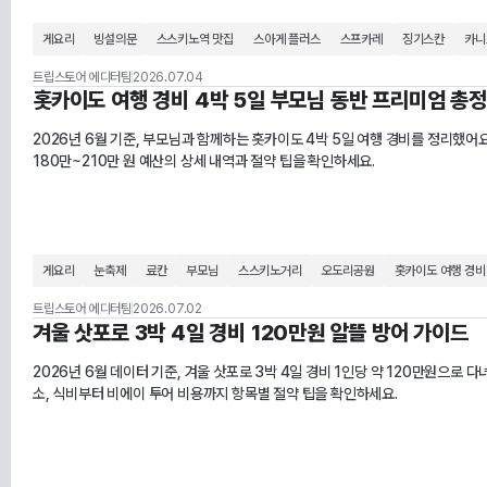
게요리
빙설의문
스스키노역 맛집
스아게 플러스
스프카레
징기스칸
카니
트립스토어 에디터팀
2026.07.04
홋카이도 여행 경비 4박 5일 부모님 동반 프리미엄 총
2026년 6월 기준, 부모님과 함께하는 홋카이도 4박 5일 여행 경비를 정리했어요
180만~210만 원 예산의 상세 내역과 절약 팁을 확인하세요.
게요리
눈축제
료칸
부모님
스스키노거리
오도리공원
홋카이도 여행 경비
트립스토어 에디터팀
2026.07.02
겨울 삿포로 3박 4일 경비 120만원 알뜰 방어 가이드
2026년 6월 데이터 기준, 겨울 삿포로 3박 4일 경비 1인당 약 120만원으로 
소, 식비부터 비에이 투어 비용까지 항목별 절약 팁을 확인하세요.