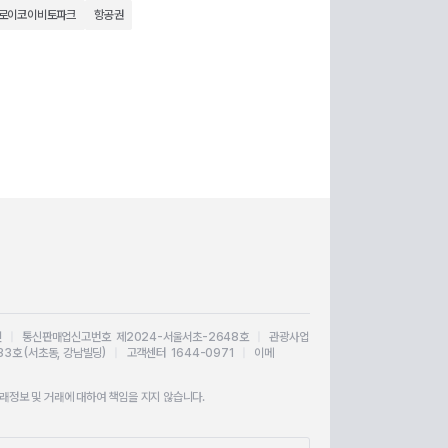
로이코이비토파크
항공권
인
|
통신판매업신고번호 제2024-서울서초-2648호
|
관광사업
33호 (서초동, 강남빌딩)
|
고객센터 1644-0971
|
이메
정보 및 거래에 대하여 책임을 지지 않습니다.