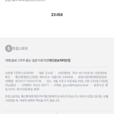
2
3
4
5
6
여행 블로그
자주 묻는 질문
이용약관
개인정보처리방침
상호명 (주)엑스트라이버
|
대표 김수권
|
사업자번호 760-81-00630
사업자정보
확인
|
통신판매업신고번호 제2024-서울서초-2648호
|
관광사업자등록번호(일반
여행업) 제 2017-000037호
|
주소 서울 서초구 서초대로 396, 3층 333호 (서초동,
강남빌딩)
|
고객센터 1644-0971
|
이메일 good@tripstore.kr
|
운영시간 평
일 9:00-18:00(공휴일 휴무)
트립스토어는 통신판매중개자이며 통신판매의 당사자가 아닙니다. 따라서 트립스토어는 상품·
거래정보 및 거래에 대하여 책임을 지지 않습니다.