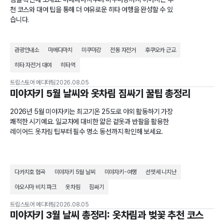
천 코스와 대여 팁을 통해 더 여유로운 히타 여행을 완성할 수 있
습니다.
관광안내소
마메다마치
미쿠마강
전동 자전거
후쿠오카 근교
히타 자전거 대여
히타역
트립스토어 에디터팀
2026.08.05
미야자키 5월 날씨와 옷차림 짐싸기 꿀팁 총정리
2026년 5월 미야자키는 최고기온 25도로 야외 활동하기 가장
쾌적한 시기예요. 일교차에 대비한 얇은 겉옷과 반팔을 활용한
레이어드 옷차림 팁부터 필수 명소 동선까지 확인해 보세요.
다카치호 협곡
미야자키 5월 날씨
미야자키-여행
선맷세 니치난
아오시마 비치 파크
옷차림
짐싸기
트립스토어 에디터팀
2026.08.05
미야자키 3월 날씨 총정리: 옷차림과 벚꽃 추천 코스