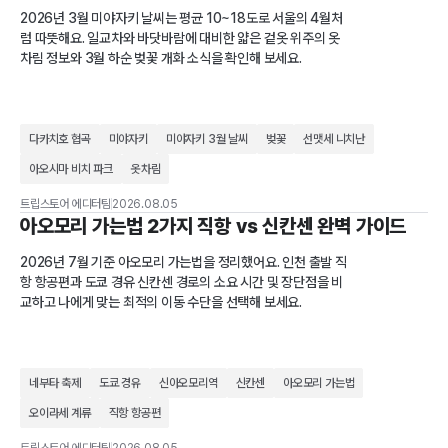
2026년 3월 미야자키 날씨는 평균 10~18도로 서울의 4월처
럼 따뜻해요. 일교차와 바닷바람에 대비한 얇은 겉옷 위주의 옷
차림 정보와 3월 하순 벚꽃 개화 소식을 확인해 보세요.
다카치호 협곡
미야자키
미야자키 3월 날씨
벚꽃
선맷세 니치난
아오시마 비치 파크
옷차림
트립스토어 에디터팀
2026.08.05
아오모리 가는법 2가지 직항 vs 신칸센 완벽 가이드
2026년 7월 기준 아오모리 가는법을 정리했어요. 인천 출발 직
항 항공편과 도쿄 경유 신칸센 경로의 소요 시간 및 장단점을 비
교하고 나에게 맞는 최적의 이동 수단을 선택해 보세요.
네부타 축제
도쿄 경유
신아오모리역
신칸센
아오모리 가는법
오이라세 계류
직항 항공편
트립스토어 에디터팀
2026.08.05