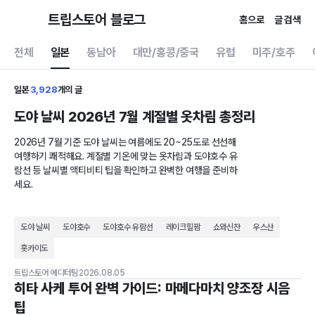
트립스토어 블로그
홈으로
글 검색
전체
일본
동남아
대만/홍콩/중국
유럽
미주/호주
일본
3,928
개의 글
도야 날씨 2026년 7월 계절별 옷차림 총정리
2026년 7월 기준 도야 날씨는 여름에도 20~25도로 선선해
여행하기 쾌적해요. 계절별 기온에 맞는 옷차림과 도야호수 유
람선 등 날씨별 액티비티 팁을 확인하고 완벽한 여행을 준비하
세요.
도야 날씨
도야호수
도야호수 유람선
레이크힐팜
쇼와신잔
우스산
홋카이도
트립스토어 에디터팀
2026.08.05
히타 사케 투어 완벽 가이드: 마메다마치 양조장 시음
팁