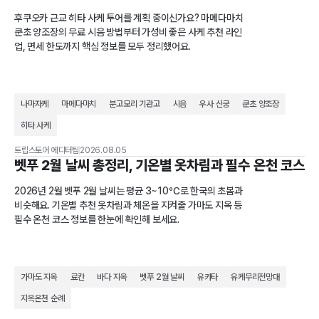
후쿠오카 근교 히타 사케 투어를 계획 중이신가요? 마메다마치
쿤초 양조장의 무료 시음 방법부터 가성비 좋은 사케 추천 라인
업, 면세 한도까지 핵심 정보를 모두 정리했어요.
나마자케
마메다마치
분고모리 기관고
시음
우사 신궁
쿤초 양조장
히타 사케
트립스토어 에디터팀
2026.08.05
벳푸 2월 날씨 총정리, 기온별 옷차림과 필수 온천 코스
2026년 2월 벳푸 2월 날씨는 평균 3~10℃로 한국의 초봄과
비슷해요. 기온별 추천 옷차림과 체온을 지켜줄 가마도 지옥 등
필수 온천 코스 정보를 한눈에 확인해 보세요.
가마도 지옥
료칸
바다 지옥
벳푸 2월 날씨
유카타
유케무리전망대
지옥온천 순례