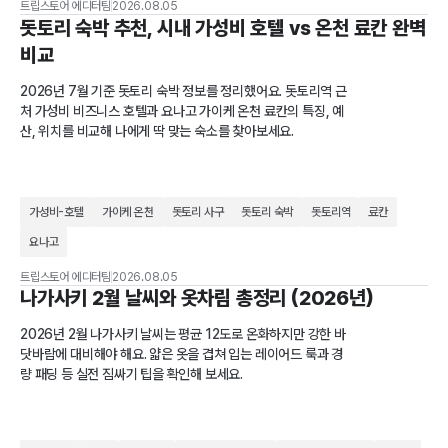
트립스토어 에디터팀
2026.08.05
돗토리 숙박 추천, 시내 가성비 호텔 vs 온천 료칸 완벽
비교
2026년 7월 기준 돗토리 숙박 정보를 정리했어요. 돗토리역 근
처 가성비 비즈니스 호텔과 요나고 가이케 온천 료칸의 특징, 예
산, 위치를 비교해 나에게 딱 맞는 숙소를 찾아보세요.
가성비-호텔
가이케 온천
돗토리 사구
돗토리 숙박
돗토리역
료칸
요나고
트립스토어 에디터팀
2026.08.05
나가사키 2월 날씨와 옷차림 총정리 (2026년)
2026년 2월 나가사키 날씨는 평균 12도로 온화하지만 강한 바
닷바람에 대비해야 해요. 얇은 옷을 겹쳐 입는 레이어드 룩과 경
량 패딩 등 실전 짐싸기 팁을 확인해 보세요.