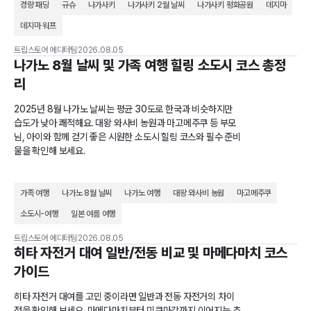
경량 패딩
규슈
나가사키
나가사키 2월 날씨
나가사키 평화공원
데지마
데지마 워프
트립스토어 에디터팀
2026.08.05
나가노 8월 날씨 및 가족 여행 힐링 소도시 코스 총정
리
2025년 8월 나가노 날씨는 평균 30도로 한국과 비슷하지만
습도가 낮아 쾌적해요. 대왕 와사비 농원과 마고메주쿠 등 부모
님, 아이와 함께 걷기 좋은 시원한 소도시 힐링 코스와 필수 준비
물을 확인해 보세요.
가족 여행
나가노 8월 날씨
나가노 여행
대왕 와사비 농원
마고메주쿠
소도시-여행
일본 여름 여행
트립스토어 에디터팀
2026.08.05
히타 자전거 대여 일반/전동 비교 및 마메다마치 코스
가이드
히타 자전거 대여를 고민 중이라면 일반과 전동 자전거의 차이
점을 확인해 보세요. 마메다마치부터 미쿠마강까지 이어지는 추