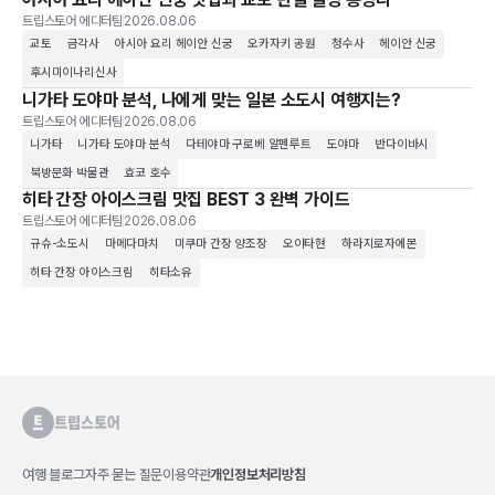
트립스토어 에디터팀
2026.08.06
교토
금각사
아시아 요리 헤이안 신궁
오카자키 공원
청수사
헤이안 신궁
후시미이나리신사
니가타 도야마 분석, 나에게 맞는 일본 소도시 여행지는?
트립스토어 에디터팀
2026.08.06
니가타
니가타 도야마 분석
다테야마 구로베 알펜루트
도야마
반다이바시
북방문화 박물관
효코 호수
히타 간장 아이스크림 맛집 BEST 3 완벽 가이드
트립스토어 에디터팀
2026.08.06
규슈-소도시
마메다마치
미쿠마 간장 양조장
오이타현
하라지로자에몬
히타 간장 아이스크림
히타소유
여행 블로그
자주 묻는 질문
이용약관
개인정보처리방침