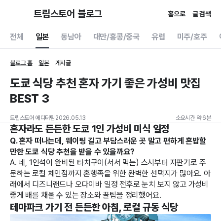
트립스토어 블로그
홈으로
글 검색
전체
일본
동남아
대만/홍콩/중국
유럽
미주/호주
블로그 홈
일본
게시글
도쿄 식당 추천 혼자 가기 좋은 가성비 맛집
BEST 3
트립스토어 에디터팀
2026.05.13
소요시간 약 6분
혼자라도 든든한 도쿄 1인 가성비 미식 일정
Q. 혼자 떠나는데, 웨이팅 길고 부담스러운 곳 말고 편하게 혼밥할
만한 도쿄 식당 추천을 받을 수 있을까요?
A. 네, 1인석이 완비된 타치구이(서서 먹는) 스시부터 자판기로 주
문하는 로컬 체인점까지 혼행족을 위한 완벽한 선택지가 많아요. 아
래에서 디즈니랜드나 오다이바 일정 전후로 눈치 보지 않고 가성비
좋게 배를 채울 수 있는 장소와 꿀팁을 정리했어요.
테마파크 가기 전 든든한 아침, 로컬 규동 식당