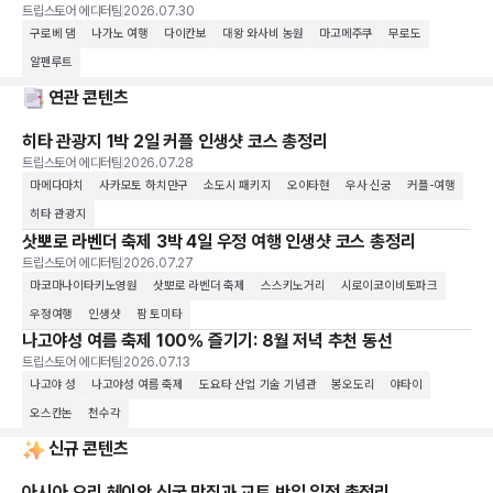
트립스토어 에디터팀
2026.07.30
구로베 댐
나가노 여행
다이칸보
대왕 와사비 농원
마고메주쿠
무로도
알펜루트
연관 콘텐츠
히타 관광지 1박 2일 커플 인생샷 코스 총정리
트립스토어 에디터팀
2026.07.28
마메다마치
사카모토 하치만구
소도시 패키지
오이타현
우사 신궁
커플-여행
히타 관광지
삿뽀로 라벤더 축제 3박 4일 우정 여행 인생샷 코스 총정리
트립스토어 에디터팀
2026.07.27
마코마나이타키노영원
삿뽀로 라벤더 축제
스스키노거리
시로이코이비토파크
우정여행
인생샷
팜 토미타
나고야성 여름 축제 100% 즐기기: 8월 저녁 추천 동선
트립스토어 에디터팀
2026.07.13
나고야 성
나고야성 여름 축제
도요타 산업 기술 기념관
봉오도리
야타이
오스칸논
천수각
신규 콘텐츠
아시아 요리 헤이안 신궁 맛집과 교토 반일 일정 총정리