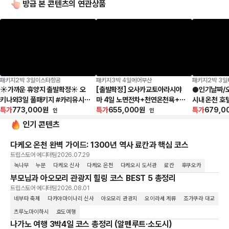
방금 본 콘텐츠의 연관상품
패키지
2박 3일
이스타항공
패키지
3박 4일
에어부산
패키지
2박 3일
☀가까운 휴양지 출발확정☀ 오
[출발확정] 오사카교토아라시야
●인기날짜/
키나와3일 풀패키지 #카리유시리
마 4일 노면전차+천연온천욕+1
시내 온천 호
조트 #나하시내호텔 #오카시고텐
특가
773,000
원
일자유
특가
655,000
원
3일_[팁포함
특가
679,0
인
인
토반야끼정식 #오키나와월드
+주류]
인기 콘텐츠
다케오 온천 완벽 가이드: 1300년 역사 료칸과 핵심 코스
트립스토어 에디터팀
2026.07.29
녹나무
누문
다케오 신사
다케오 온천
다케오시 도서관
료칸
후쿠오카
부모님과 아오모리 관광지 힐링 코스 BEST 5 총정리
트립스토어 에디터팀
2026.08.01
네부타 축제
다카야마이나리 신사
아오모리 관광지
오이라세 계류
죠가쿠라 대교
츠루노마이하시
효도여행
나가노 여행 3박4일 코스 총정리 (알펜루트·소도시)