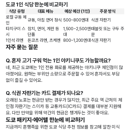
도쿄 1인 식당 한눈에 비교하기
식당 유형
대표 메뉴
예상 예산 (1인)
주문 방식
로컬 규동 체
규동, 아침 연어 정식
500~800엔대
식권 자판기
인
타치구이 스
참치, 연어, 계란 등
1,500~2,500엔
태블릿 또는 구두 주
시
단품
대
문
1인석 라멘
돈코츠 라멘, 츠케멘
800~1,200엔대
식권 자판기
자주 묻는 질문
Q. 혼자 고기 구워 먹는 1인 야키니쿠도 가능할까요?
네, 최근 도쿄에는 1인 전용 화로를 제공하는 야키니쿠 체인점이 많
아졌어요. 원하는 부위만 소량으로 주문할 수 있어 혼자서도 부담
없이 즐길 수 있어요.
Q. 식권 자판기는 카드 결제가 되나요?
오래된 노포는 현금만 받는 경우가 많지만, 최근 주요 역 근처의 체
인점 자판기는 스이카 등 교통카드(IC카드) 결제를 대부분 지원해
요. 다만 만약을 위해 약간의 현금은 챙겨두는 것이 좋아요.
도쿄 패키지·에어텔 한눈에 비교하기
지금까지 혼행족을 위한 도쿄 식당 추천 정보를 참고해 알찬 미식