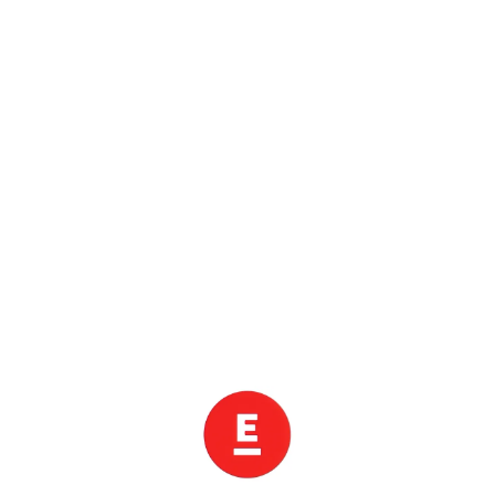
하나투어 할인 종료까지
0
일
0
0
:
0
0
:
0
0
.
0