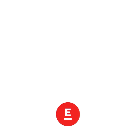
롯데관광 할인 종료까지
0
일
0
0
:
0
0
:
0
0
.
0