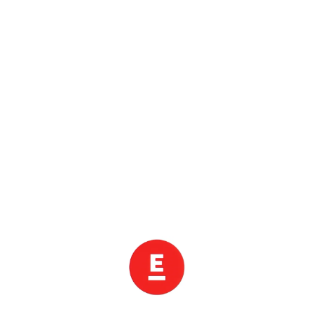
롯데관광 할인 종료까지
0
일
0
0
:
0
0
:
0
0
.
0