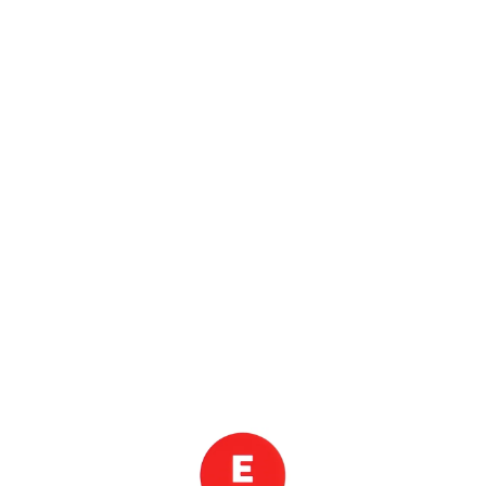
어디 갈지 안 정했다면
비교
8월 23일, 8월 24일... 출발
2명
인천·김포에서
추천순
최저가순
가까운순
자유시간 포함